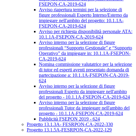
FSEPON-CA-2019-624
Avviso riapertura termini per la selezione di
figure professionali Esperto Interno/Esterno da
impiegare nell'ambito del progetto: 10.1.1A-
FSEPON-CA-2019-624
Avviso per richiesta disponibilità personale ATA:
10.1.1A-FSEPON-CA-2019-624
Avviso interno per la selezione di figure
professionali “Supporto Gestionale” e “Supporto
Operativo” da impiegare in: 10.1.1A-FSEPON-
CA-2019-624
Nomina commissione valutatrice per la selezione
di tutor ed esperti aventi presentato domanda di
partecipazione a: 10.1.1A-FSEPON-CA-2019-
624
Avviso interno per la selezione di figure
professionali Esperto da impiegare nell'ambito
del progetto - 10.1.1A-FSEPON-CA-2019-624
Avviso interno per la selezione di figure
professionali Tutor da impiegare nell'ambito del
progetto - 10.1.1A-FSEPON-CA-2019-624
Pubblicità FSEPON 2019 - 624
Progetto 13.1.3A- FESRPON-CA-2022-330
Progetto 13.1.5A-FESRPON-CA-2022-129