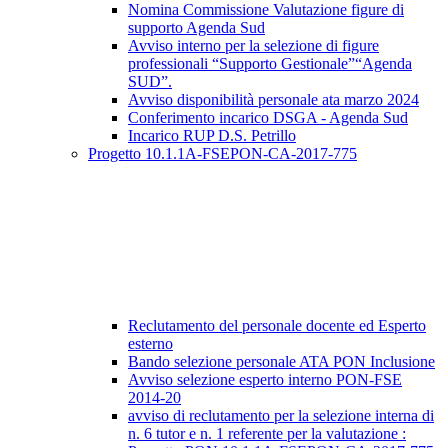
Nomina Commissione Valutazione figure di
supporto Agenda Sud
Avviso interno per la selezione di figure
professionali “Supporto Gestionale”“Agenda
SUD”.
Avviso disponibilità personale ata marzo 2024
Conferimento incarico DSGA - Agenda Sud
Incarico RUP D.S. Petrillo
Progetto 10.1.1A-FSEPON-CA-2017-775
Reclutamento del personale docente ed Esperto
esterno
Bando selezione personale ATA PON Inclusione
Avviso selezione esperto interno PON-FSE
2014-20
avviso di reclutamento per la selezione interna di
n. 6 tutor e n. 1 referente per la valutazione :