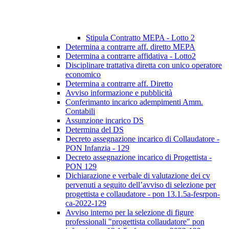
Stipula Contratto MEPA - Lotto 2
Determina a contrarre aff. diretto MEPA
Determina a contrarre affidativa - Lotto2
Disciplinare trattativa diretta con unico operatore
economico
Determina a contrarre aff. Diretto
Avviso informazione e pubblicità
Conferimanto incarico adempimenti Amm.
Contabili
Assunzione incarico DS
Determina del DS
Decreto assegnazione incarico di Collaudatore -
PON Infanzia - 129
Decreto assegnazione incarico di Progettista -
PON 129
Dichiarazione e verbale di valutazione dei cv
pervenuti a seguito dell’avviso di selezione per
progettista e collaudatore - pon 13.1.5a-fesrpon-
ca-2022-129
Avviso interno per la selezione di figure
professionali "progettista collaudatore" pon