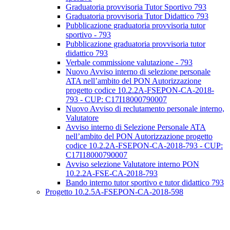
Graduatoria provvisoria Tutor Sportivo 793
Graduatoria provvisoria Tutor Didattico 793
Pubblicazione graduatoria provvisoria tutor
sportivo - 793
Pubblicazione graduatoria provvisoria tutor
didattico 793
Verbale commissione valutazione - 793
Nuovo Avviso interno di selezione personale
ATA nell’ambito del PON Autorizzazione
progetto codice 10.2.2A-FSEPON-CA-2018-
793 - CUP: C17I18000790007
Nuovo Avviso di reclutamento personale interno,
Valutatore
Avviso interno di Selezione Personale ATA
nell’ambito del PON Autorizzazione progetto
codice 10.2.2A-FSEPON-CA-2018-793 - CUP:
C17I18000790007
Avviso selezione Valutatore interno PON
10.2.2A-FSE-CA-2018-793
Bando interno tutor sportivo e tutor didattico 793
Progetto 10.2.5A-FSEPON-CA-2018-598