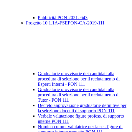
Pubblicità PON 2021- 643
Progetto 10.1.1A-FSEPON-CA-2019-111
Graduatorie provvisorie dei candidati alla
procedura di selezione per il reclutamento di
Esperti Interni - PON 111
Graduatorie provvisorie dei candidati alla
procedura di selezione per il reclutamento di
Tutor - PON 111
Decreto approvazione graduatorie definitive per
la selezione docenti di supporto PON 111
Verbale valutazione figure profess. di supporto
interne PON 111
Nomina comm. valutatrice per la sel. figure di
supporto interne progetto PON 111