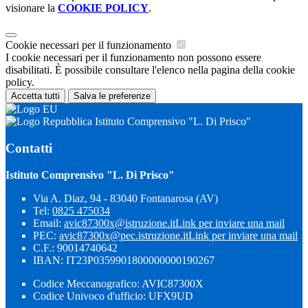
visionare la
COOKIE POLICY
.
Cookie necessari per il funzionamento
I cookie necessari per il funzionamento non possono essere
disabilitati. È possibile consultare l'elenco nella pagina della cookie
policy.
Accetta tutti
Salva le preferenze
Istituto Comprensivo "L. Di Prisco"
Contatti
Istituto Comprensivo "L. Di Prisco"
Via A. Diaz, 94 - 83040 Fontanarosa (AV)
Tel:
0825 475034
Email:
avic87300x@istruzione.it
Link per inviare una mail
PEC:
avic87300x@pec.istruzione.it
Link per inviare una mail
C.F.: 90014740642
IBAN: IT23P0359901800000000190267
Codice Meccanografico: AVIC87300X
Codice Univoco d'ufficio: UFX9UD