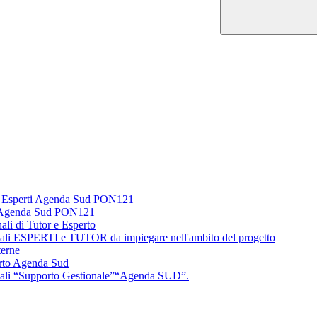
1
ed Esperti Agenda Sud PON121
ti Agenda Sud PON121
li di Tutor e Esperto
ionali ESPERTI e TUTOR da impiegare nell'ambito del progetto
terne
rto Agenda Sud
ionali “Supporto Gestionale”“Agenda SUD”.