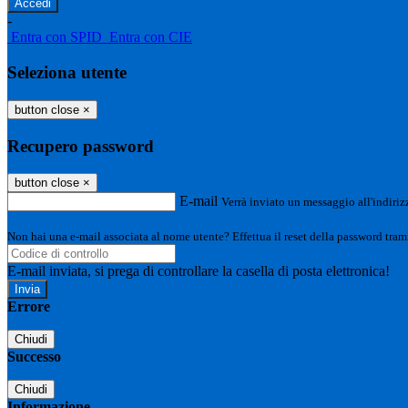
-
Entra con SPID
Entra con CIE
Seleziona utente
button close
×
Recupero password
button close
×
E-mail
Verrà inviato un messaggio all'indirizz
Non hai una e-mail associata al nome utente? Effettua il reset della password tram
E-mail inviata, si prega di controllare la casella di posta elettronica!
Errore
Chiudi
Successo
Chiudi
Informazione