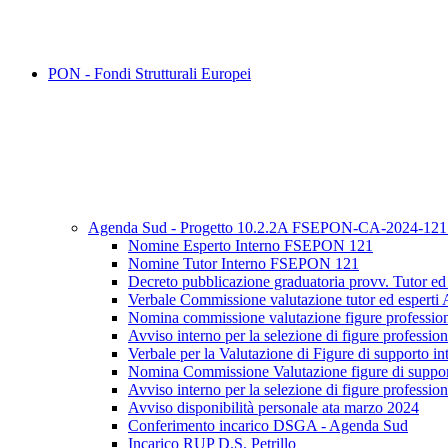
PON - Fondi Strutturali Europei
Agenda Sud - Progetto 10.2.2A FSEPON-CA-2024-12
Nomine Esperto Interno FSEPON 121
Nomine Tutor Interno FSEPON 121
Decreto pubblicazione graduatoria provv. Tutor 
Verbale Commissione valutazione tutor ed esper
Nomina commissione valutazione figure professiona
Avviso interno per la selezione di figure profess
Verbale per la Valutazione di Figure di supporto in
Nomina Commissione Valutazione figure di suppo
Avviso interno per la selezione di figure profess
Avviso disponibilità personale ata marzo 2024
Conferimento incarico DSGA - Agenda Sud
Incarico RUP D.S. Petrillo