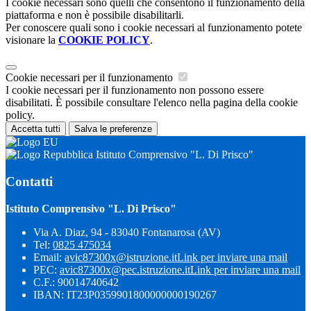
I cookie necessari sono quelli che consentono il funzionamento della
piattaforma e non è possibile disabilitarli.
Per conoscere quali sono i cookie necessari al funzionamento potete
visionare la
COOKIE POLICY
.
Cookie necessari per il funzionamento
I cookie necessari per il funzionamento non possono essere
disabilitati. È possibile consultare l'elenco nella pagina della cookie
policy.
Accetta tutti
Salva le preferenze
Istituto Comprensivo "L. Di Prisco"
Contatti
Istituto Comprensivo "L. Di Prisco"
Via A. Diaz, 94 - 83040 Fontanarosa (AV)
Tel:
0825 475034
Email:
avic87300x@istruzione.it
Link per inviare una mail
PEC:
avic87300x@pec.istruzione.it
Link per inviare una mail
C.F.: 90014740642
IBAN: IT23P0359901800000000190267