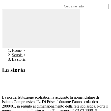
Campo di ricerca per le pagine del sito
Home
>
Scuola
>
La storia
La storia
La nostra Istituzione scolastica ha acquisito la nomenclature di
Istituto Comprensivo “L. Di Prisco” durante l’anno scolastico
2000/01, in seguito al dimensionamento della rete scolastica.
Porta il
nome di un uomo illustre nato a Fontanarosa il 05/02/1885.
Egli