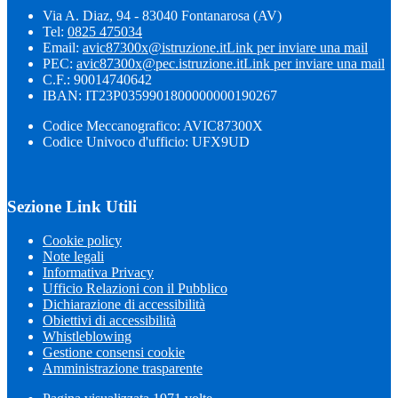
Via A. Diaz, 94 - 83040 Fontanarosa (AV)
Tel:
0825 475034
Email:
avic87300x@istruzione.it
Link per inviare una mail
PEC:
avic87300x@pec.istruzione.it
Link per inviare una mail
C.F.: 90014740642
IBAN: IT23P0359901800000000190267
Codice Meccanografico: AVIC87300X
Codice Univoco d'ufficio: UFX9UD
Sezione Link Utili
Cookie policy
Note legali
Informativa Privacy
Ufficio Relazioni con il Pubblico
Dichiarazione di accessibilità
Obiettivi di accessibilità
Whistleblowing
Gestione consensi cookie
Amministrazione trasparente