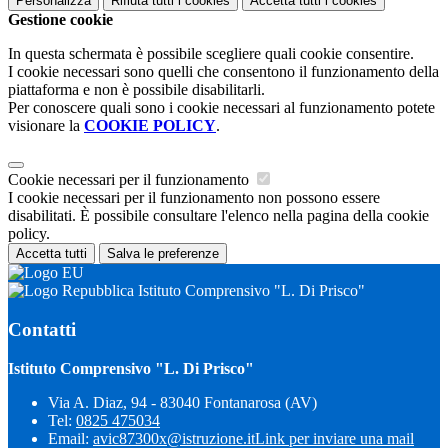
Personalizza
Rifiuta tutti
i cookies
Accetta tutti
i cookies
Gestione cookie
In questa schermata è possibile scegliere quali cookie consentire.
I cookie necessari sono quelli che consentono il funzionamento della
piattaforma e non è possibile disabilitarli.
Per conoscere quali sono i cookie necessari al funzionamento potete
visionare la
COOKIE POLICY
.
Cookie necessari per il funzionamento
I cookie necessari per il funzionamento non possono essere
disabilitati. È possibile consultare l'elenco nella pagina della cookie
policy.
Accetta tutti
Salva le preferenze
Istituto Comprensivo "L. Di Prisco"
Contatti
Istituto Comprensivo "L. Di Prisco"
Via A. Diaz, 94 - 83040 Fontanarosa (AV)
Tel:
0825 475034
Email:
avic87300x@istruzione.it
Link per inviare una mail