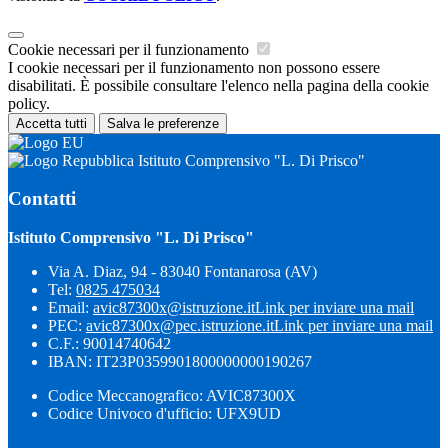
Cookie necessari per il funzionamento
I cookie necessari per il funzionamento non possono essere
disabilitati. È possibile consultare l'elenco nella pagina della cookie
policy.
Accetta tutti
Salva le preferenze
Istituto Comprensivo "L. Di Prisco"
Contatti
Istituto Comprensivo "L. Di Prisco"
Via A. Diaz, 94 - 83040 Fontanarosa (AV)
Tel:
0825 475034
Email:
avic87300x@istruzione.it
Link per inviare una mail
PEC:
avic87300x@pec.istruzione.it
Link per inviare una mail
C.F.: 90014740642
IBAN: IT23P0359901800000000190267
Codice Meccanografico: AVIC87300X
Codice Univoco d'ufficio: UFX9UD