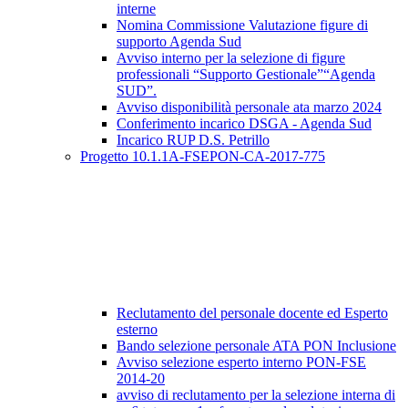
interne
Nomina Commissione Valutazione figure di
supporto Agenda Sud
Avviso interno per la selezione di figure
professionali “Supporto Gestionale”“Agenda
SUD”.
Avviso disponibilità personale ata marzo 2024
Conferimento incarico DSGA - Agenda Sud
Incarico RUP D.S. Petrillo
Progetto 10.1.1A-FSEPON-CA-2017-775
Reclutamento del personale docente ed Esperto
esterno
Bando selezione personale ATA PON Inclusione
Avviso selezione esperto interno PON-FSE
2014-20
avviso di reclutamento per la selezione interna di