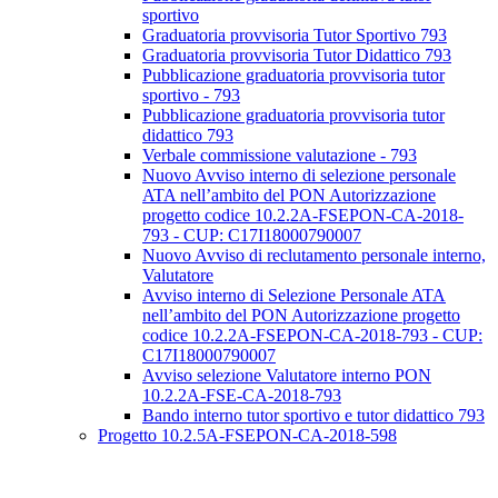
sportivo
Graduatoria provvisoria Tutor Sportivo 793
Graduatoria provvisoria Tutor Didattico 793
Pubblicazione graduatoria provvisoria tutor
sportivo - 793
Pubblicazione graduatoria provvisoria tutor
didattico 793
Verbale commissione valutazione - 793
Nuovo Avviso interno di selezione personale
ATA nell’ambito del PON Autorizzazione
progetto codice 10.2.2A-FSEPON-CA-2018-
793 - CUP: C17I18000790007
Nuovo Avviso di reclutamento personale interno,
Valutatore
Avviso interno di Selezione Personale ATA
nell’ambito del PON Autorizzazione progetto
codice 10.2.2A-FSEPON-CA-2018-793 - CUP:
C17I18000790007
Avviso selezione Valutatore interno PON
10.2.2A-FSE-CA-2018-793
Bando interno tutor sportivo e tutor didattico 793
Progetto 10.2.5A-FSEPON-CA-2018-598