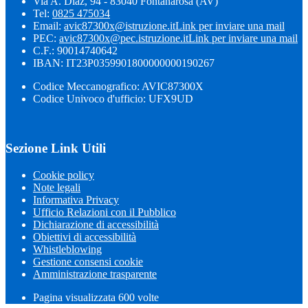
Via A. Diaz, 94 - 83040 Fontanarosa (AV)
Tel:
0825 475034
Email:
avic87300x@istruzione.it
Link per inviare una mail
PEC:
avic87300x@pec.istruzione.it
Link per inviare una mail
C.F.: 90014740642
IBAN: IT23P0359901800000000190267
Codice Meccanografico: AVIC87300X
Codice Univoco d'ufficio: UFX9UD
Sezione Link Utili
Cookie policy
Note legali
Informativa Privacy
Ufficio Relazioni con il Pubblico
Dichiarazione di accessibilità
Obiettivi di accessibilità
Whistleblowing
Gestione consensi cookie
Amministrazione trasparente
Pagina visualizzata
600
volte