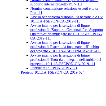
supporto interne progetto PON 111
Nomina commissione selezione esperti e tutor
Pon 111
Avviso per richiesta disponibilità personale ATA:
10.1.1A-FSEPON-CA-2019-111
Avviso interno per la selezione di figure
professionali “Supporto Gestionale” e “Supporto
Operativo” da impiegare in: 10.1.1A-FSEPON-
CA-2019-111
Avviso interno per la selezione di figure
professionali Esperto da impiegare nell'ambito
del progetto - 10.1.1A-FSEPON-CA-2019-111
Avviso interno per la selezione di figure
professionali Tutor da impiegare nell'ambito del
progetto - 10.1.1A-FSEPON-CA-2019-111
Pubblicità FSEPON 2019 - 111
Progetto 10.1.1A-FSEPON-CA-2019-624