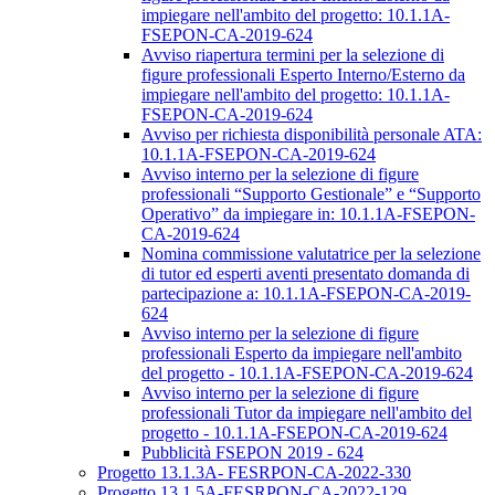
impiegare nell'ambito del progetto: 10.1.1A-
FSEPON-CA-2019-624
Avviso riapertura termini per la selezione di
figure professionali Esperto Interno/Esterno da
impiegare nell'ambito del progetto: 10.1.1A-
FSEPON-CA-2019-624
Avviso per richiesta disponibilità personale ATA:
10.1.1A-FSEPON-CA-2019-624
Avviso interno per la selezione di figure
professionali “Supporto Gestionale” e “Supporto
Operativo” da impiegare in: 10.1.1A-FSEPON-
CA-2019-624
Nomina commissione valutatrice per la selezione
di tutor ed esperti aventi presentato domanda di
partecipazione a: 10.1.1A-FSEPON-CA-2019-
624
Avviso interno per la selezione di figure
professionali Esperto da impiegare nell'ambito
del progetto - 10.1.1A-FSEPON-CA-2019-624
Avviso interno per la selezione di figure
professionali Tutor da impiegare nell'ambito del
progetto - 10.1.1A-FSEPON-CA-2019-624
Pubblicità FSEPON 2019 - 624
Progetto 13.1.3A- FESRPON-CA-2022-330
Progetto 13.1.5A-FESRPON-CA-2022-129