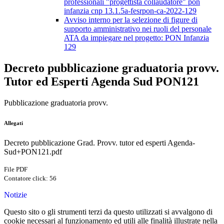
professionali "progettista collaudatore" pon
infanzia cnp 13.1.5a-fesrpon-ca-2022-129
Avviso interno per la selezione di figure di
supporto amministrativo nei ruoli del personale
ATA da impiegare nel progetto: PON Infanzia
129
Decreto pubblicazione graduatoria provv.
Tutor ed Esperti Agenda Sud PON121
Pubblicazione graduatoria provv.
Allegati
Decreto pubblicazione Grad. Provv. tutor ed esperti Agenda-
Sud+PON121.pdf
File PDF
Contatore click: 56
Notizie
Questo sito o gli strumenti terzi da questo utilizzati si avvalgono di
cookie necessari al funzionamento ed utili alle finalità illustrate nella