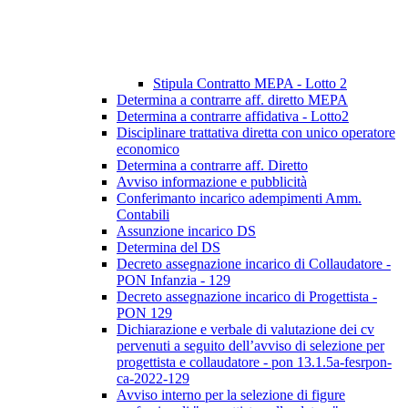
Stipula Contratto MEPA - Lotto 2
Determina a contrarre aff. diretto MEPA
Determina a contrarre affidativa - Lotto2
Disciplinare trattativa diretta con unico operatore
economico
Determina a contrarre aff. Diretto
Avviso informazione e pubblicità
Conferimanto incarico adempimenti Amm.
Contabili
Assunzione incarico DS
Determina del DS
Decreto assegnazione incarico di Collaudatore -
PON Infanzia - 129
Decreto assegnazione incarico di Progettista -
PON 129
Dichiarazione e verbale di valutazione dei cv
pervenuti a seguito dell’avviso di selezione per
progettista e collaudatore - pon 13.1.5a-fesrpon-
ca-2022-129
Avviso interno per la selezione di figure