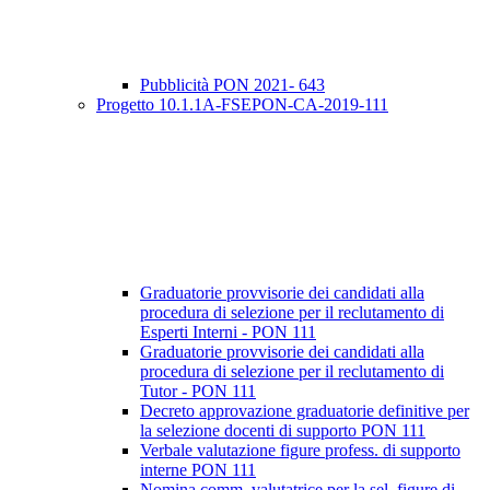
Pubblicità PON 2021- 643
Progetto 10.1.1A-FSEPON-CA-2019-111
Graduatorie provvisorie dei candidati alla
procedura di selezione per il reclutamento di
Esperti Interni - PON 111
Graduatorie provvisorie dei candidati alla
procedura di selezione per il reclutamento di
Tutor - PON 111
Decreto approvazione graduatorie definitive per
la selezione docenti di supporto PON 111
Verbale valutazione figure profess. di supporto
interne PON 111
Nomina comm. valutatrice per la sel. figure di