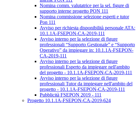
Nomina comm. valutatrice per la sel. figure di
supporto interne progetto PON 111
Nomina commissione selezione esperti e tutor
Pon 111
Avviso per richiesta disponibilità personale ATA:
10.1.1A-FSEPON-CA-2019-111
Avviso interno per la selezione di figure
professionali “Supporto Gestionale” e “Supporto
Operativo” da impiegare in: 10.1.1A-FSEPON-
CA-2019-111
Avviso interno per la selezione di figure
professionali Esperto da impiegare nell'ambito
del progetto - 10.1.1A-FSEPON-CA-2019-111
Avviso interno per la selezione di figure
professionali Tutor da impiegare nell'ambito del
progetto - 10.1.1A-FSEPON-CA-2019-111
Pubblicità FSEPON 2019 - 111
Progetto 10.1.1A-FSEPON-CA-2019-624