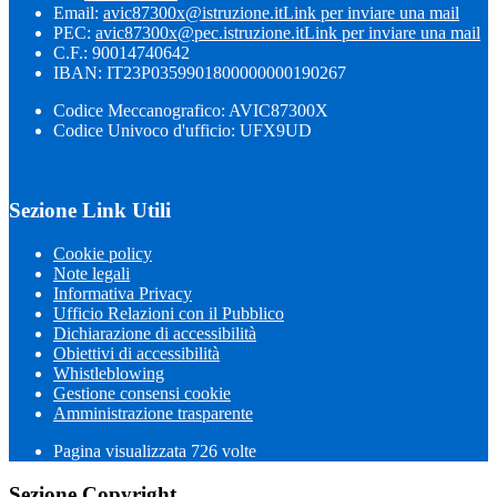
Email:
avic87300x@istruzione.it
Link per inviare una mail
PEC:
avic87300x@pec.istruzione.it
Link per inviare una mail
C.F.: 90014740642
IBAN: IT23P0359901800000000190267
Codice Meccanografico: AVIC87300X
Codice Univoco d'ufficio: UFX9UD
Sezione Link Utili
Cookie policy
Note legali
Informativa Privacy
Ufficio Relazioni con il Pubblico
Dichiarazione di accessibilità
Obiettivi di accessibilità
Whistleblowing
Gestione consensi cookie
Amministrazione trasparente
Pagina visualizzata
726
volte
Sezione Copyright