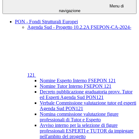
Menu di
navigazione
PON - Fondi Strutturali Europei
Agenda Sud - Progetto 10.2.2A FSEPON-CA-2024-
121
Nomine Esperto Interno FSEPON 121
Nomine Tutor Interno FSEPON 121
Decreto pubblicazione graduatoria provv. Tutor
ed Esperti Agenda Sud PON121
Verbale Commissione valutazione tutor ed esperti
Agenda Sud PON121
Nomina commissione valutazione figure
professionali di Tutor e Esperto
Avviso interno per la selezione di figure
professionali ESPERTI e TUTOR da impiegare
nell'ambito del progetto