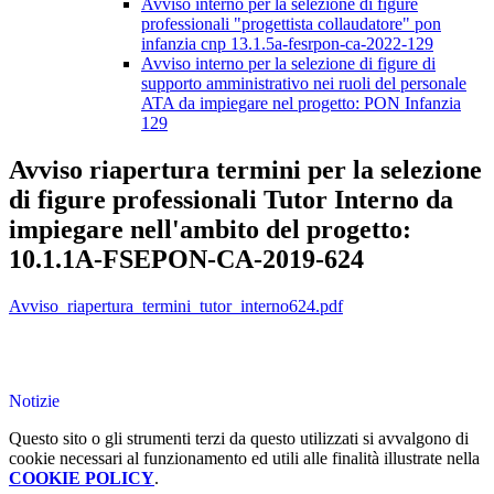
Avviso interno per la selezione di figure
professionali "progettista collaudatore" pon
infanzia cnp 13.1.5a-fesrpon-ca-2022-129
Avviso interno per la selezione di figure di
supporto amministrativo nei ruoli del personale
ATA da impiegare nel progetto: PON Infanzia
129
Avviso riapertura termini per la selezione
di figure professionali Tutor Interno da
impiegare nell'ambito del progetto:
10.1.1A-FSEPON-CA-2019-624
Avviso_riapertura_termini_tutor_interno624.pdf
Notizie
Questo sito o gli strumenti terzi da questo utilizzati si avvalgono di
cookie necessari al funzionamento ed utili alle finalità illustrate nella
COOKIE POLICY
.