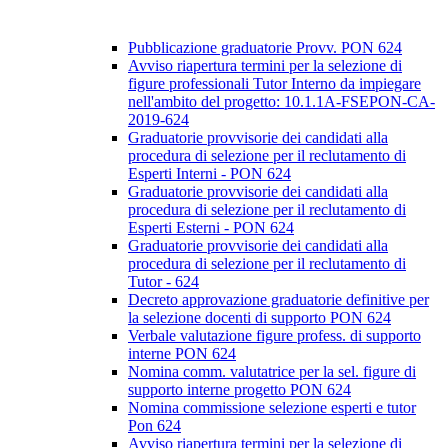
Pubblicazione graduatorie Provv. PON 624
Avviso riapertura termini per la selezione di
figure professionali Tutor Interno da impiegare
nell'ambito del progetto: 10.1.1A-FSEPON-CA-
2019-624
Graduatorie provvisorie dei candidati alla
procedura di selezione per il reclutamento di
Esperti Interni - PON 624
Graduatorie provvisorie dei candidati alla
procedura di selezione per il reclutamento di
Esperti Esterni - PON 624
Graduatorie provvisorie dei candidati alla
procedura di selezione per il reclutamento di
Tutor - 624
Decreto approvazione graduatorie definitive per
la selezione docenti di supporto PON 624
Verbale valutazione figure profess. di supporto
interne PON 624
Nomina comm. valutatrice per la sel. figure di
supporto interne progetto PON 624
Nomina commissione selezione esperti e tutor
Pon 624
Avviso riapertura termini per la selezione di