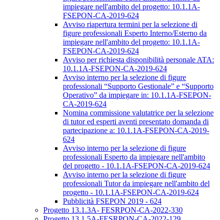
impiegare nell'ambito del progetto: 10.1.1A-
FSEPON-CA-2019-624
Avviso riapertura termini per la selezione di
figure professionali Esperto Interno/Esterno da
impiegare nell'ambito del progetto: 10.1.1A-
FSEPON-CA-2019-624
Avviso per richiesta disponibilità personale ATA:
10.1.1A-FSEPON-CA-2019-624
Avviso interno per la selezione di figure
professionali “Supporto Gestionale” e “Supporto
Operativo” da impiegare in: 10.1.1A-FSEPON-
CA-2019-624
Nomina commissione valutatrice per la selezione
di tutor ed esperti aventi presentato domanda di
partecipazione a: 10.1.1A-FSEPON-CA-2019-
624
Avviso interno per la selezione di figure
professionali Esperto da impiegare nell'ambito
del progetto - 10.1.1A-FSEPON-CA-2019-624
Avviso interno per la selezione di figure
professionali Tutor da impiegare nell'ambito del
progetto - 10.1.1A-FSEPON-CA-2019-624
Pubblicità FSEPON 2019 - 624
Progetto 13.1.3A- FESRPON-CA-2022-330
Progetto 13.1.5A-FESRPON-CA-2022-129