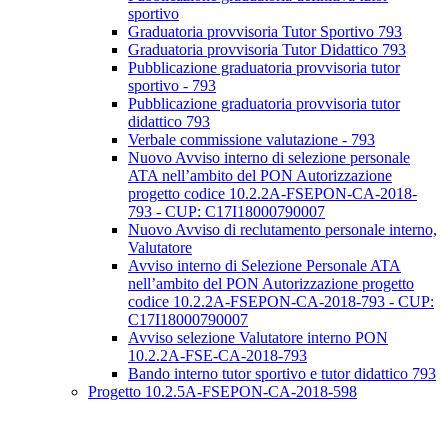
sportivo
Graduatoria provvisoria Tutor Sportivo 793
Graduatoria provvisoria Tutor Didattico 793
Pubblicazione graduatoria provvisoria tutor
sportivo - 793
Pubblicazione graduatoria provvisoria tutor
didattico 793
Verbale commissione valutazione - 793
Nuovo Avviso interno di selezione personale
ATA nell’ambito del PON Autorizzazione
progetto codice 10.2.2A-FSEPON-CA-2018-
793 - CUP: C17I18000790007
Nuovo Avviso di reclutamento personale interno,
Valutatore
Avviso interno di Selezione Personale ATA
nell’ambito del PON Autorizzazione progetto
codice 10.2.2A-FSEPON-CA-2018-793 - CUP:
C17I18000790007
Avviso selezione Valutatore interno PON
10.2.2A-FSE-CA-2018-793
Bando interno tutor sportivo e tutor didattico 793
Progetto 10.2.5A-FSEPON-CA-2018-598