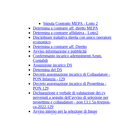
Stipula Contratto MEPA - Lotto 2
Determina a contrarre aff. diretto MEPA
Determina a contrarre affidativa - Lotto2
Disciplinare trattativa diretta con unico operatore
economico
Determina a contrarre aff. Diretto
Avviso informazione e pubblicità
Conferimanto incarico adempimenti Amm.
Contabili
Assunzione incarico DS
Determina del DS
Decreto assegnazione incarico di Collaudatore -
PON Infanzia - 129
Decreto assegnazione incarico di Progettista -
PON 129
Dichiarazione e verbale di valutazione dei cv
pervenuti a seguito dell’avviso di selezione per
progettista e collaudatore - pon 13.1.5a-fesrpon-
ca-2022-129
Avviso interno per la selezione di figure