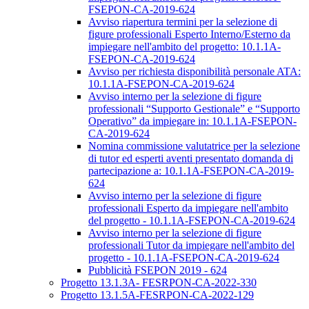
FSEPON-CA-2019-624
Avviso riapertura termini per la selezione di
figure professionali Esperto Interno/Esterno da
impiegare nell'ambito del progetto: 10.1.1A-
FSEPON-CA-2019-624
Avviso per richiesta disponibilità personale ATA:
10.1.1A-FSEPON-CA-2019-624
Avviso interno per la selezione di figure
professionali “Supporto Gestionale” e “Supporto
Operativo” da impiegare in: 10.1.1A-FSEPON-
CA-2019-624
Nomina commissione valutatrice per la selezione
di tutor ed esperti aventi presentato domanda di
partecipazione a: 10.1.1A-FSEPON-CA-2019-
624
Avviso interno per la selezione di figure
professionali Esperto da impiegare nell'ambito
del progetto - 10.1.1A-FSEPON-CA-2019-624
Avviso interno per la selezione di figure
professionali Tutor da impiegare nell'ambito del
progetto - 10.1.1A-FSEPON-CA-2019-624
Pubblicità FSEPON 2019 - 624
Progetto 13.1.3A- FESRPON-CA-2022-330
Progetto 13.1.5A-FESRPON-CA-2022-129