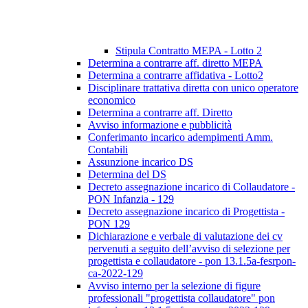
Stipula Contratto MEPA - Lotto 2
Determina a contrarre aff. diretto MEPA
Determina a contrarre affidativa - Lotto2
Disciplinare trattativa diretta con unico operatore
economico
Determina a contrarre aff. Diretto
Avviso informazione e pubblicità
Conferimanto incarico adempimenti Amm.
Contabili
Assunzione incarico DS
Determina del DS
Decreto assegnazione incarico di Collaudatore -
PON Infanzia - 129
Decreto assegnazione incarico di Progettista -
PON 129
Dichiarazione e verbale di valutazione dei cv
pervenuti a seguito dell’avviso di selezione per
progettista e collaudatore - pon 13.1.5a-fesrpon-
ca-2022-129
Avviso interno per la selezione di figure
professionali "progettista collaudatore" pon