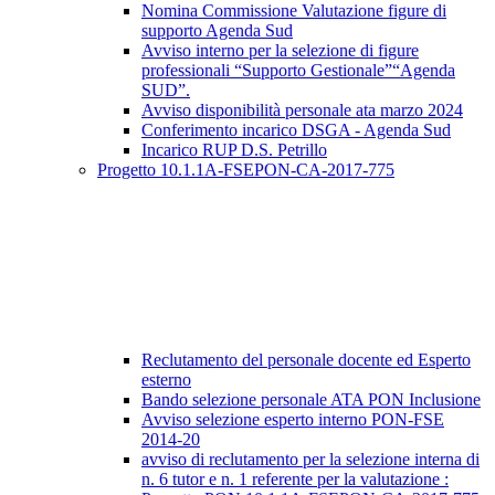
Nomina Commissione Valutazione figure di
supporto Agenda Sud
Avviso interno per la selezione di figure
professionali “Supporto Gestionale”“Agenda
SUD”.
Avviso disponibilità personale ata marzo 2024
Conferimento incarico DSGA - Agenda Sud
Incarico RUP D.S. Petrillo
Progetto 10.1.1A-FSEPON-CA-2017-775
Reclutamento del personale docente ed Esperto
esterno
Bando selezione personale ATA PON Inclusione
Avviso selezione esperto interno PON-FSE
2014-20
avviso di reclutamento per la selezione interna di
n. 6 tutor e n. 1 referente per la valutazione :