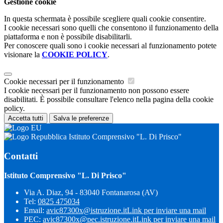
Gestione cookie
In questa schermata è possibile scegliere quali cookie consentire.
I cookie necessari sono quelli che consentono il funzionamento della
piattaforma e non è possibile disabilitarli.
Per conoscere quali sono i cookie necessari al funzionamento potete
visionare la
COOKIE POLICY
.
Cookie necessari per il funzionamento
I cookie necessari per il funzionamento non possono essere
disabilitati. È possibile consultare l'elenco nella pagina della cookie
policy.
Accetta tutti
Salva le preferenze
Istituto Comprensivo "L. Di Prisco"
Contatti
Istituto Comprensivo "L. Di Prisco"
Via A. Diaz, 94 - 83040 Fontanarosa (AV)
Tel:
0825 475034
Email:
avic87300x@istruzione.it
Link per inviare una mail
PEC:
avic87300x@pec.istruzione.it
Link per inviare una mail