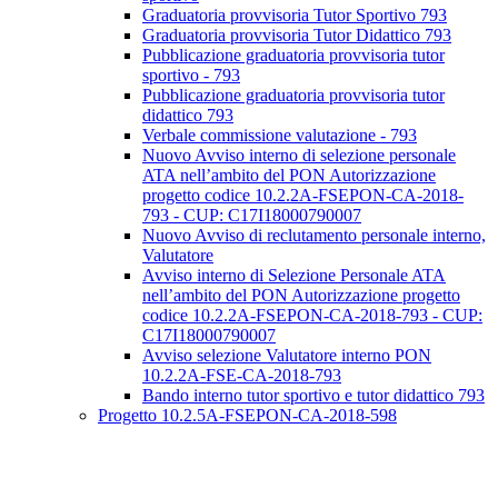
Graduatoria provvisoria Tutor Sportivo 793
Graduatoria provvisoria Tutor Didattico 793
Pubblicazione graduatoria provvisoria tutor
sportivo - 793
Pubblicazione graduatoria provvisoria tutor
didattico 793
Verbale commissione valutazione - 793
Nuovo Avviso interno di selezione personale
ATA nell’ambito del PON Autorizzazione
progetto codice 10.2.2A-FSEPON-CA-2018-
793 - CUP: C17I18000790007
Nuovo Avviso di reclutamento personale interno,
Valutatore
Avviso interno di Selezione Personale ATA
nell’ambito del PON Autorizzazione progetto
codice 10.2.2A-FSEPON-CA-2018-793 - CUP:
C17I18000790007
Avviso selezione Valutatore interno PON
10.2.2A-FSE-CA-2018-793
Bando interno tutor sportivo e tutor didattico 793
Progetto 10.2.5A-FSEPON-CA-2018-598