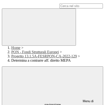
Campo di ricerca per le pagine del sito
Home
>
PON - Fondi Strutturali Europei
>
Progetto 13.1.5A-FESRPON-CA-2022-129
>
Determina a contrarre aff. diretto MEPA
Menu di
navigazione