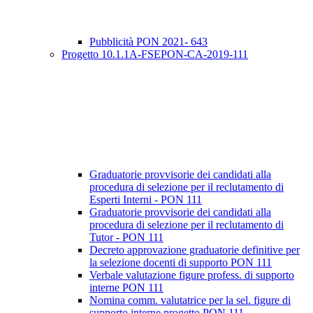
Pubblicità PON 2021- 643
Progetto 10.1.1A-FSEPON-CA-2019-111
Graduatorie provvisorie dei candidati alla
procedura di selezione per il reclutamento di
Esperti Interni - PON 111
Graduatorie provvisorie dei candidati alla
procedura di selezione per il reclutamento di
Tutor - PON 111
Decreto approvazione graduatorie definitive per
la selezione docenti di supporto PON 111
Verbale valutazione figure profess. di supporto
interne PON 111
Nomina comm. valutatrice per la sel. figure di
supporto interne progetto PON 111