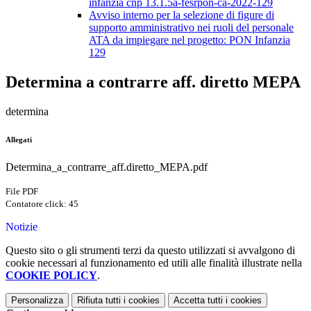
infanzia cnp 13.1.5a-fesrpon-ca-2022-129
Avviso interno per la selezione di figure di
supporto amministrativo nei ruoli del personale
ATA da impiegare nel progetto: PON Infanzia
129
Determina a contrarre aff. diretto MEPA
determina
Allegati
Determina_a_contrarre_aff.diretto_MEPA.pdf
File PDF
Contatore click: 45
Notizie
Questo sito o gli strumenti terzi da questo utilizzati si avvalgono di
cookie necessari al funzionamento ed utili alle finalità illustrate nella
COOKIE POLICY
.
Personalizza
Rifiuta tutti
i cookies
Accetta tutti
i cookies