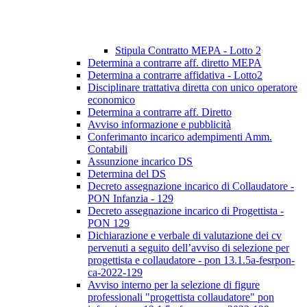
Stipula Contratto MEPA - Lotto 2
Determina a contrarre aff. diretto MEPA
Determina a contrarre affidativa - Lotto2
Disciplinare trattativa diretta con unico operatore
economico
Determina a contrarre aff. Diretto
Avviso informazione e pubblicità
Conferimanto incarico adempimenti Amm.
Contabili
Assunzione incarico DS
Determina del DS
Decreto assegnazione incarico di Collaudatore -
PON Infanzia - 129
Decreto assegnazione incarico di Progettista -
PON 129
Dichiarazione e verbale di valutazione dei cv
pervenuti a seguito dell’avviso di selezione per
progettista e collaudatore - pon 13.1.5a-fesrpon-
ca-2022-129
Avviso interno per la selezione di figure
professionali "progettista collaudatore" pon