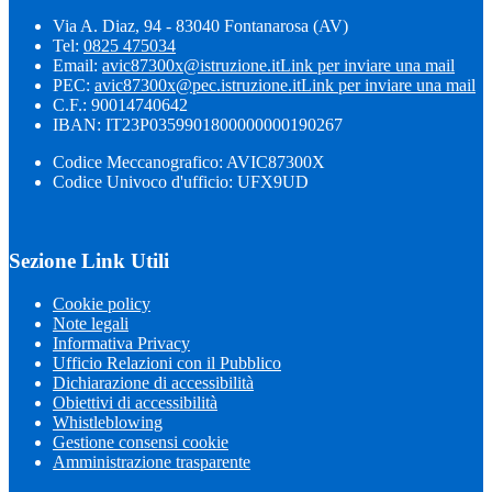
Via A. Diaz, 94 - 83040 Fontanarosa (AV)
Tel:
0825 475034
Email:
avic87300x@istruzione.it
Link per inviare una mail
PEC:
avic87300x@pec.istruzione.it
Link per inviare una mail
C.F.: 90014740642
IBAN: IT23P0359901800000000190267
Codice Meccanografico: AVIC87300X
Codice Univoco d'ufficio: UFX9UD
Sezione Link Utili
Cookie policy
Note legali
Informativa Privacy
Ufficio Relazioni con il Pubblico
Dichiarazione di accessibilità
Obiettivi di accessibilità
Whistleblowing
Gestione consensi cookie
Amministrazione trasparente