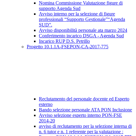
Nomina Commissione Valutazione figure di
supporto Agenda Sud
Avviso interno per la selezione di figure
professionali “Supporto Gestionale”“Agenda
SUD”.
Avviso disponibilità personale ata marzo 2024
Conferimento incarico DSGA - Agenda Sud
Incarico RUP D.S. Petrillo
Progetto 10.1.1A-FSEPON-CA-2017-775
Reclutamento del personale docente ed Esperto
esterno
Bando selezione personale ATA PON Inclusione
Avviso selezione esperto interno PON-FSE
2014-20
avviso di reclutamento per la selezione interna di
n. 6 tutor e n. 1 referente per la valutazione :