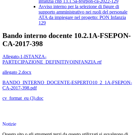
infanzia cnp 13.1.5a-fesrpon-ca-2022-129
Avviso interno per la selezione di figure di
supporto amministrativo nei ruoli del personale
ATA da impiegare nel progetto: PON Infanzia
129
Bando interno docente 10.2.1A-FSEPON-
CA-2017-398
Allegato-1-ISTANZA-
PARTECIPAZIONE_DEFINITIVOINFANZIA.rtf
allegato 2.docx
BANDO_INTERNO_DOCENTE-ESPERTO10_2_1A-FSEPON-
CA-2017-398.pdf
cv_format_eu (3).doc
Notizie
Questo sito o gli strumenti terzi da questo utilizzati si avvalgono di