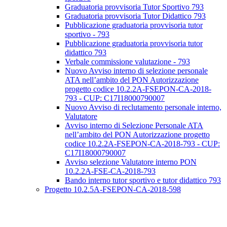
Graduatoria provvisoria Tutor Sportivo 793
Graduatoria provvisoria Tutor Didattico 793
Pubblicazione graduatoria provvisoria tutor
sportivo - 793
Pubblicazione graduatoria provvisoria tutor
didattico 793
Verbale commissione valutazione - 793
Nuovo Avviso interno di selezione personale
ATA nell’ambito del PON Autorizzazione
progetto codice 10.2.2A-FSEPON-CA-2018-
793 - CUP: C17I18000790007
Nuovo Avviso di reclutamento personale interno,
Valutatore
Avviso interno di Selezione Personale ATA
nell’ambito del PON Autorizzazione progetto
codice 10.2.2A-FSEPON-CA-2018-793 - CUP:
C17I18000790007
Avviso selezione Valutatore interno PON
10.2.2A-FSE-CA-2018-793
Bando interno tutor sportivo e tutor didattico 793
Progetto 10.2.5A-FSEPON-CA-2018-598