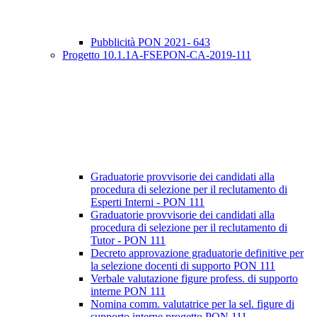
Pubblicità PON 2021- 643
Progetto 10.1.1A-FSEPON-CA-2019-111
Graduatorie provvisorie dei candidati alla
procedura di selezione per il reclutamento di
Esperti Interni - PON 111
Graduatorie provvisorie dei candidati alla
procedura di selezione per il reclutamento di
Tutor - PON 111
Decreto approvazione graduatorie definitive per
la selezione docenti di supporto PON 111
Verbale valutazione figure profess. di supporto
interne PON 111
Nomina comm. valutatrice per la sel. figure di
supporto interne progetto PON 111