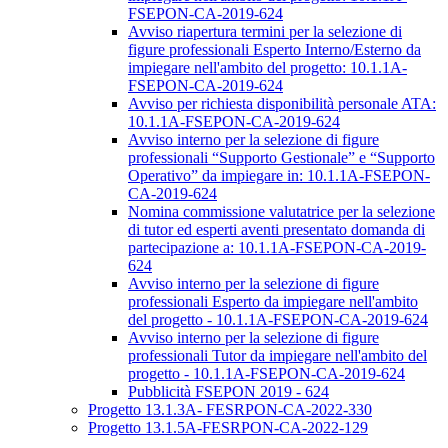
FSEPON-CA-2019-624
Avviso riapertura termini per la selezione di
figure professionali Esperto Interno/Esterno da
impiegare nell'ambito del progetto: 10.1.1A-
FSEPON-CA-2019-624
Avviso per richiesta disponibilità personale ATA:
10.1.1A-FSEPON-CA-2019-624
Avviso interno per la selezione di figure
professionali “Supporto Gestionale” e “Supporto
Operativo” da impiegare in: 10.1.1A-FSEPON-
CA-2019-624
Nomina commissione valutatrice per la selezione
di tutor ed esperti aventi presentato domanda di
partecipazione a: 10.1.1A-FSEPON-CA-2019-
624
Avviso interno per la selezione di figure
professionali Esperto da impiegare nell'ambito
del progetto - 10.1.1A-FSEPON-CA-2019-624
Avviso interno per la selezione di figure
professionali Tutor da impiegare nell'ambito del
progetto - 10.1.1A-FSEPON-CA-2019-624
Pubblicità FSEPON 2019 - 624
Progetto 13.1.3A- FESRPON-CA-2022-330
Progetto 13.1.5A-FESRPON-CA-2022-129