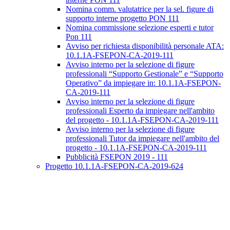
Nomina comm. valutatrice per la sel. figure di
supporto interne progetto PON 111
Nomina commissione selezione esperti e tutor
Pon 111
Avviso per richiesta disponibilità personale ATA:
10.1.1A-FSEPON-CA-2019-111
Avviso interno per la selezione di figure
professionali “Supporto Gestionale” e “Supporto
Operativo” da impiegare in: 10.1.1A-FSEPON-
CA-2019-111
Avviso interno per la selezione di figure
professionali Esperto da impiegare nell'ambito
del progetto - 10.1.1A-FSEPON-CA-2019-111
Avviso interno per la selezione di figure
professionali Tutor da impiegare nell'ambito del
progetto - 10.1.1A-FSEPON-CA-2019-111
Pubblicità FSEPON 2019 - 111
Progetto 10.1.1A-FSEPON-CA-2019-624