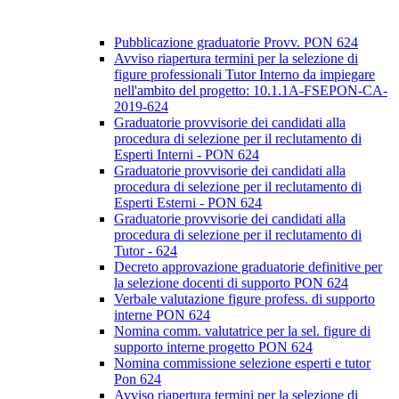
Pubblicazione graduatorie Provv. PON 624
Avviso riapertura termini per la selezione di
figure professionali Tutor Interno da impiegare
nell'ambito del progetto: 10.1.1A-FSEPON-CA-
2019-624
Graduatorie provvisorie dei candidati alla
procedura di selezione per il reclutamento di
Esperti Interni - PON 624
Graduatorie provvisorie dei candidati alla
procedura di selezione per il reclutamento di
Esperti Esterni - PON 624
Graduatorie provvisorie dei candidati alla
procedura di selezione per il reclutamento di
Tutor - 624
Decreto approvazione graduatorie definitive per
la selezione docenti di supporto PON 624
Verbale valutazione figure profess. di supporto
interne PON 624
Nomina comm. valutatrice per la sel. figure di
supporto interne progetto PON 624
Nomina commissione selezione esperti e tutor
Pon 624
Avviso riapertura termini per la selezione di