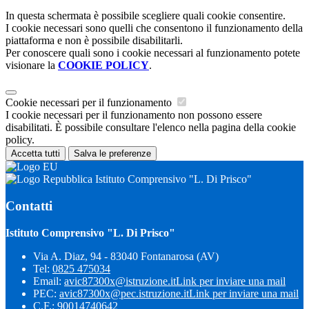
In questa schermata è possibile scegliere quali cookie consentire.
I cookie necessari sono quelli che consentono il funzionamento della
piattaforma e non è possibile disabilitarli.
Per conoscere quali sono i cookie necessari al funzionamento potete
visionare la
COOKIE POLICY
.
Cookie necessari per il funzionamento
I cookie necessari per il funzionamento non possono essere
disabilitati. È possibile consultare l'elenco nella pagina della cookie
policy.
Accetta tutti
Salva le preferenze
Istituto Comprensivo "L. Di Prisco"
Contatti
Istituto Comprensivo "L. Di Prisco"
Via A. Diaz, 94 - 83040 Fontanarosa (AV)
Tel:
0825 475034
Email:
avic87300x@istruzione.it
Link per inviare una mail
PEC:
avic87300x@pec.istruzione.it
Link per inviare una mail
C.F.: 90014740642