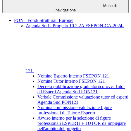
Menu di
navigazione
PON - Fondi Strutturali Europei
Agenda Sud - Progetto 10.2.2A FSEPON-CA-2024-
121
Nomine Esperto Interno FSEPON 121
Nomine Tutor Interno FSEPON 121
Decreto pubblicazione graduatoria provv. Tutor
ed Esperti Agenda Sud PON121
Verbale Commissione valutazione tutor ed esperti
Agenda Sud PON121
Nomina commissione valutazione figure
professionali di Tutor e Esperto
Avviso interno per la selezione di figure
professionali ESPERTI e TUTOR da impiegare
nell'ambito del progetto