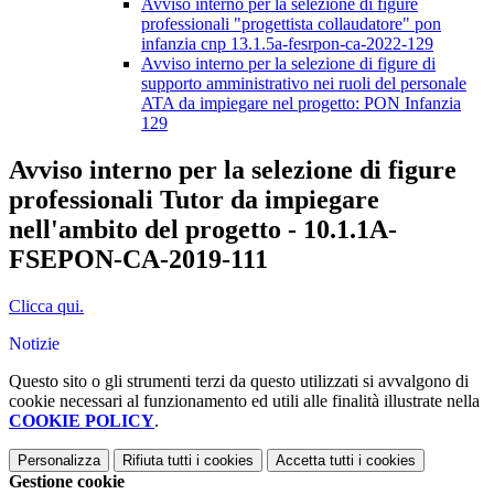
Avviso interno per la selezione di figure
professionali "progettista collaudatore" pon
infanzia cnp 13.1.5a-fesrpon-ca-2022-129
Avviso interno per la selezione di figure di
supporto amministrativo nei ruoli del personale
ATA da impiegare nel progetto: PON Infanzia
129
Avviso interno per la selezione di figure
professionali Tutor da impiegare
nell'ambito del progetto - 10.1.1A-
FSEPON-CA-2019-111
Clicca qui.
Notizie
Questo sito o gli strumenti terzi da questo utilizzati si avvalgono di
cookie necessari al funzionamento ed utili alle finalità illustrate nella
COOKIE POLICY
.
Personalizza
Rifiuta tutti
i cookies
Accetta tutti
i cookies
Gestione cookie