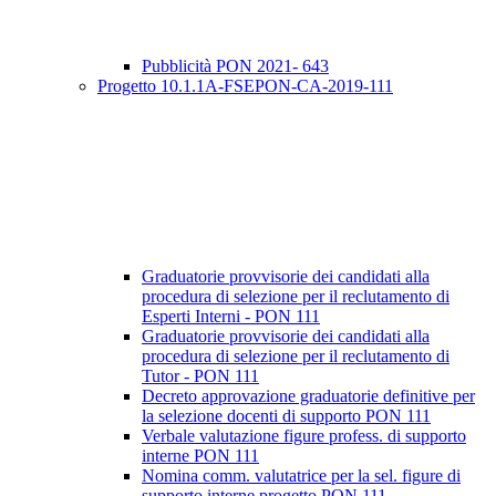
Pubblicità PON 2021- 643
Progetto 10.1.1A-FSEPON-CA-2019-111
Graduatorie provvisorie dei candidati alla
procedura di selezione per il reclutamento di
Esperti Interni - PON 111
Graduatorie provvisorie dei candidati alla
procedura di selezione per il reclutamento di
Tutor - PON 111
Decreto approvazione graduatorie definitive per
la selezione docenti di supporto PON 111
Verbale valutazione figure profess. di supporto
interne PON 111
Nomina comm. valutatrice per la sel. figure di
supporto interne progetto PON 111