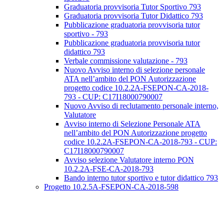
Graduatoria provvisoria Tutor Sportivo 793
Graduatoria provvisoria Tutor Didattico 793
Pubblicazione graduatoria provvisoria tutor
sportivo - 793
Pubblicazione graduatoria provvisoria tutor
didattico 793
Verbale commissione valutazione - 793
Nuovo Avviso interno di selezione personale
ATA nell’ambito del PON Autorizzazione
progetto codice 10.2.2A-FSEPON-CA-2018-
793 - CUP: C17I18000790007
Nuovo Avviso di reclutamento personale interno,
Valutatore
Avviso interno di Selezione Personale ATA
nell’ambito del PON Autorizzazione progetto
codice 10.2.2A-FSEPON-CA-2018-793 - CUP:
C17I18000790007
Avviso selezione Valutatore interno PON
10.2.2A-FSE-CA-2018-793
Bando interno tutor sportivo e tutor didattico 793
Progetto 10.2.5A-FSEPON-CA-2018-598