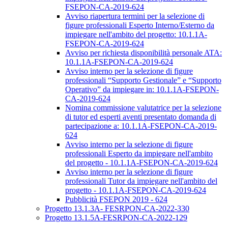
FSEPON-CA-2019-624
Avviso riapertura termini per la selezione di
figure professionali Esperto Interno/Esterno da
impiegare nell'ambito del progetto: 10.1.1A-
FSEPON-CA-2019-624
Avviso per richiesta disponibilità personale ATA:
10.1.1A-FSEPON-CA-2019-624
Avviso interno per la selezione di figure
professionali “Supporto Gestionale” e “Supporto
Operativo” da impiegare in: 10.1.1A-FSEPON-
CA-2019-624
Nomina commissione valutatrice per la selezione
di tutor ed esperti aventi presentato domanda di
partecipazione a: 10.1.1A-FSEPON-CA-2019-
624
Avviso interno per la selezione di figure
professionali Esperto da impiegare nell'ambito
del progetto - 10.1.1A-FSEPON-CA-2019-624
Avviso interno per la selezione di figure
professionali Tutor da impiegare nell'ambito del
progetto - 10.1.1A-FSEPON-CA-2019-624
Pubblicità FSEPON 2019 - 624
Progetto 13.1.3A- FESRPON-CA-2022-330
Progetto 13.1.5A-FESRPON-CA-2022-129