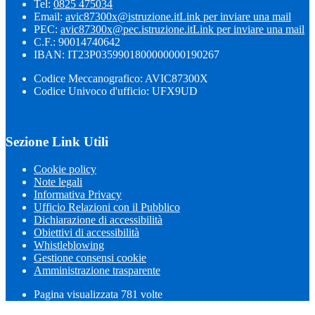
Tel:
0825 475034
Email:
avic87300x@istruzione.it
Link per inviare una mail
PEC:
avic87300x@pec.istruzione.it
Link per inviare una mail
C.F.: 90014740642
IBAN: IT23P0359901800000000190267
Codice Meccanografico: AVIC87300X
Codice Univoco d'ufficio: UFX9UD
Sezione Link Utili
Cookie policy
Note legali
Informativa Privacy
Ufficio Relazioni con il Pubblico
Dichiarazione di accessibilità
Obiettivi di accessibilità
Whistleblowing
Gestione consensi cookie
Amministrazione trasparente
Pagina visualizzata
781
volte