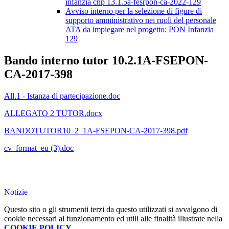
infanzia cnp 13.1.5a-fesrpon-ca-2022-129
Avviso interno per la selezione di figure di
supporto amministrativo nei ruoli del personale
ATA da impiegare nel progetto: PON Infanzia
129
Bando interno tutor 10.2.1A-FSEPON-
CA-2017-398
All.1 - Istanza di partecipazione.doc
ALLEGATO 2 TUTOR.docx
BANDOTUTOR10_2_1A-FSEPON-CA-2017-398.pdf
cv_format_eu (3).doc
Notizie
Questo sito o gli strumenti terzi da questo utilizzati si avvalgono di
cookie necessari al funzionamento ed utili alle finalità illustrate nella
COOKIE POLICY
.