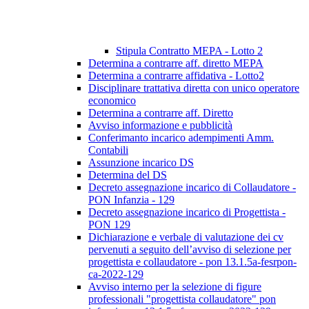
Stipula Contratto MEPA - Lotto 2
Determina a contrarre aff. diretto MEPA
Determina a contrarre affidativa - Lotto2
Disciplinare trattativa diretta con unico operatore
economico
Determina a contrarre aff. Diretto
Avviso informazione e pubblicità
Conferimanto incarico adempimenti Amm.
Contabili
Assunzione incarico DS
Determina del DS
Decreto assegnazione incarico di Collaudatore -
PON Infanzia - 129
Decreto assegnazione incarico di Progettista -
PON 129
Dichiarazione e verbale di valutazione dei cv
pervenuti a seguito dell’avviso di selezione per
progettista e collaudatore - pon 13.1.5a-fesrpon-
ca-2022-129
Avviso interno per la selezione di figure
professionali "progettista collaudatore" pon