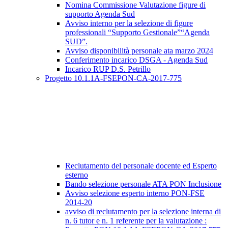
Nomina Commissione Valutazione figure di
supporto Agenda Sud
Avviso interno per la selezione di figure
professionali “Supporto Gestionale”“Agenda
SUD”.
Avviso disponibilità personale ata marzo 2024
Conferimento incarico DSGA - Agenda Sud
Incarico RUP D.S. Petrillo
Progetto 10.1.1A-FSEPON-CA-2017-775
Reclutamento del personale docente ed Esperto
esterno
Bando selezione personale ATA PON Inclusione
Avviso selezione esperto interno PON-FSE
2014-20
avviso di reclutamento per la selezione interna di
n. 6 tutor e n. 1 referente per la valutazione :