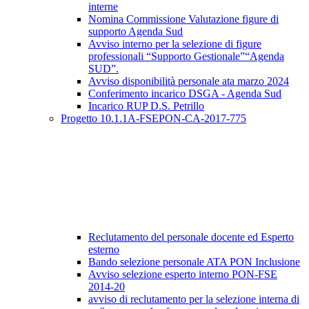
interne
Nomina Commissione Valutazione figure di
supporto Agenda Sud
Avviso interno per la selezione di figure
professionali “Supporto Gestionale”“Agenda
SUD”.
Avviso disponibilità personale ata marzo 2024
Conferimento incarico DSGA - Agenda Sud
Incarico RUP D.S. Petrillo
Progetto 10.1.1A-FSEPON-CA-2017-775
Reclutamento del personale docente ed Esperto
esterno
Bando selezione personale ATA PON Inclusione
Avviso selezione esperto interno PON-FSE
2014-20
avviso di reclutamento per la selezione interna di