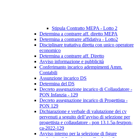
Stipula Contratto MEPA - Lotto 2
Determina a contrarre aff. diretto MEPA
Determina a contrarre affidativa - Lotto2
Disciplinare trattativa diretta con unico operatore
economico
Determina a contrarre aff. Diretto
Avviso informazione e pubblicità
Conferimanto incarico adempimenti Amm.
Contabili
Assunzione incarico DS
Determina del DS
Decreto assegnazione incarico di Collaudatore -
PON Infanzia - 129
Decreto assegnazione incarico di Progettista -
PON 129
Dichiarazione e verbale di valutazione dei cv
pervenuti a seguito dell’avviso di selezione per
progettista e collaudatore - pon 13.1.5a-fesrpon-
ca-2022-129
Avviso interno per la selezione di figure