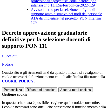
professionali "progettista collaudatore" pon
infanzia cnp 13.1.5a-fesrpon-ca-2022-129
Avviso interno per la selezione di figure di
supporto amministrativo nei ruoli del personale
ATA da impiegare nel progetto: PON Infanzia
129
Decreto approvazione graduatorie
definitive per la selezione docenti di
supporto PON 111
Clicca qui.
Notizie
Questo sito o gli strumenti terzi da questo utilizzati si avvalgono di
cookie necessari al funzionamento ed utili alle finalità illustrate nella
COOKIE POLICY
.
Personalizza
Rifiuta tutti
i cookies
Accetta tutti
i cookies
Gestione cookie
In questa schermata è possibile scegliere quali cookie consentire.
I cookie necessari sono quelli che consentono il funzionamento della