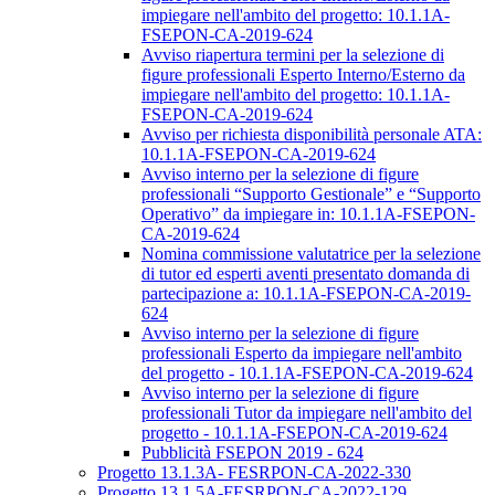
impiegare nell'ambito del progetto: 10.1.1A-
FSEPON-CA-2019-624
Avviso riapertura termini per la selezione di
figure professionali Esperto Interno/Esterno da
impiegare nell'ambito del progetto: 10.1.1A-
FSEPON-CA-2019-624
Avviso per richiesta disponibilità personale ATA:
10.1.1A-FSEPON-CA-2019-624
Avviso interno per la selezione di figure
professionali “Supporto Gestionale” e “Supporto
Operativo” da impiegare in: 10.1.1A-FSEPON-
CA-2019-624
Nomina commissione valutatrice per la selezione
di tutor ed esperti aventi presentato domanda di
partecipazione a: 10.1.1A-FSEPON-CA-2019-
624
Avviso interno per la selezione di figure
professionali Esperto da impiegare nell'ambito
del progetto - 10.1.1A-FSEPON-CA-2019-624
Avviso interno per la selezione di figure
professionali Tutor da impiegare nell'ambito del
progetto - 10.1.1A-FSEPON-CA-2019-624
Pubblicità FSEPON 2019 - 624
Progetto 13.1.3A- FESRPON-CA-2022-330
Progetto 13.1.5A-FESRPON-CA-2022-129