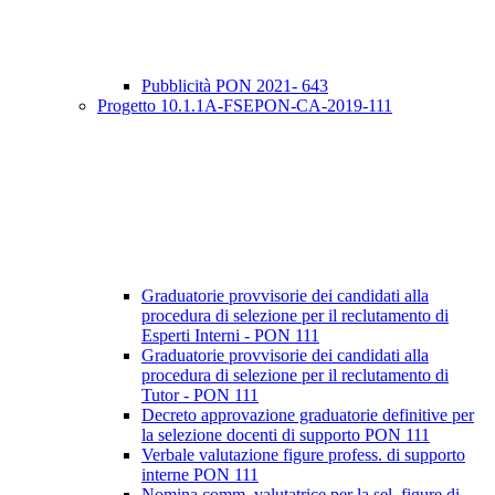
Pubblicità PON 2021- 643
Progetto 10.1.1A-FSEPON-CA-2019-111
Graduatorie provvisorie dei candidati alla
procedura di selezione per il reclutamento di
Esperti Interni - PON 111
Graduatorie provvisorie dei candidati alla
procedura di selezione per il reclutamento di
Tutor - PON 111
Decreto approvazione graduatorie definitive per
la selezione docenti di supporto PON 111
Verbale valutazione figure profess. di supporto
interne PON 111
Nomina comm. valutatrice per la sel. figure di