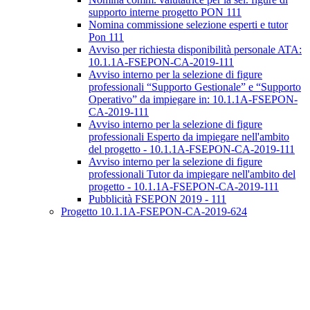
supporto interne progetto PON 111
Nomina commissione selezione esperti e tutor
Pon 111
Avviso per richiesta disponibilità personale ATA:
10.1.1A-FSEPON-CA-2019-111
Avviso interno per la selezione di figure
professionali “Supporto Gestionale” e “Supporto
Operativo” da impiegare in: 10.1.1A-FSEPON-
CA-2019-111
Avviso interno per la selezione di figure
professionali Esperto da impiegare nell'ambito
del progetto - 10.1.1A-FSEPON-CA-2019-111
Avviso interno per la selezione di figure
professionali Tutor da impiegare nell'ambito del
progetto - 10.1.1A-FSEPON-CA-2019-111
Pubblicità FSEPON 2019 - 111
Progetto 10.1.1A-FSEPON-CA-2019-624