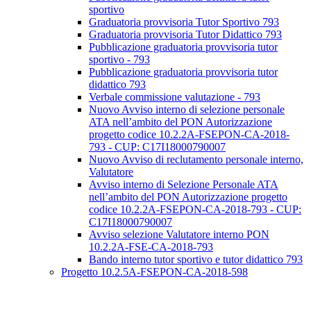
sportivo
Graduatoria provvisoria Tutor Sportivo 793
Graduatoria provvisoria Tutor Didattico 793
Pubblicazione graduatoria provvisoria tutor
sportivo - 793
Pubblicazione graduatoria provvisoria tutor
didattico 793
Verbale commissione valutazione - 793
Nuovo Avviso interno di selezione personale
ATA nell’ambito del PON Autorizzazione
progetto codice 10.2.2A-FSEPON-CA-2018-
793 - CUP: C17I18000790007
Nuovo Avviso di reclutamento personale interno,
Valutatore
Avviso interno di Selezione Personale ATA
nell’ambito del PON Autorizzazione progetto
codice 10.2.2A-FSEPON-CA-2018-793 - CUP:
C17I18000790007
Avviso selezione Valutatore interno PON
10.2.2A-FSE-CA-2018-793
Bando interno tutor sportivo e tutor didattico 793
Progetto 10.2.5A-FSEPON-CA-2018-598