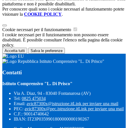
piattaforma e non è possibile disabilitarli.
Per conoscere quali sono i cookie necessari al funzionamento potete
visionare la
COOKIE POLICY
.
Cookie necessari per il funzionamento
I cookie necessari per il funzionamento non possono essere
disabilitati. È possibile consultare l'elenco nella pagina della cookie
policy.
Accetta tutti
Salva le preferenze
Istituto Comprensivo "L. Di Prisco"
Contatti
Istituto Comprensivo "L. Di Prisco"
Via A. Diaz, 94 - 83040 Fontanarosa (AV)
Tel:
0825 475034
Email:
avic87300x@istruzione.it
Link per inviare una mail
PEC:
avic87300x@pec.istruzione.it
Link per inviare una mail
C.F.: 90014740642
IBAN: IT23P0359901800000000190267