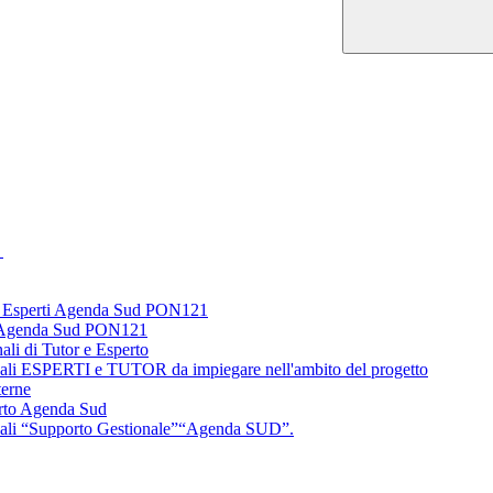
1
ed Esperti Agenda Sud PON121
ti Agenda Sud PON121
li di Tutor e Esperto
ionali ESPERTI e TUTOR da impiegare nell'ambito del progetto
terne
rto Agenda Sud
ionali “Supporto Gestionale”“Agenda SUD”.