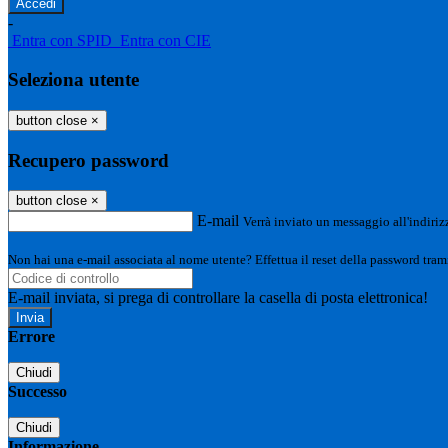
-
Entra con SPID
Entra con CIE
Seleziona utente
button close
×
Recupero password
button close
×
E-mail
Verrà inviato un messaggio all'indirizz
Non hai una e-mail associata al nome utente? Effettua il reset della password tram
E-mail inviata, si prega di controllare la casella di posta elettronica!
Errore
Chiudi
Successo
Chiudi
Informazione