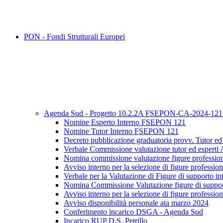
PON - Fondi Strutturali Europei
Agenda Sud - Progetto 10.2.2A FSEPON-CA-2024-12
Nomine Esperto Interno FSEPON 121
Nomine Tutor Interno FSEPON 121
Decreto pubblicazione graduatoria provv. Tutor 
Verbale Commissione valutazione tutor ed esper
Nomina commissione valutazione figure professiona
Avviso interno per la selezione di figure profess
Verbale per la Valutazione di Figure di supporto in
Nomina Commissione Valutazione figure di suppo
Avviso interno per la selezione di figure profess
Avviso disponibilità personale ata marzo 2024
Conferimento incarico DSGA - Agenda Sud
Incarico RUP D.S. Petrillo