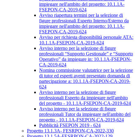
impiegare nell'ambito del progetto: 10.1.1A-
FSEPON-CA-2019-624
Avviso riapertura termini per la selezione di
figure professionali Esperto Interno/Esterno da
impiegare nell'ambito del progetto: 10.1.1A-
FSEPON-CA-2019-624
Avviso per richiesta disponibilità personale ATA:
10.1.1A-FSEPON-CA-2019-624
Avviso interno per la selezione di figure
professionali “Supporto Gestionale” e “Supporto
Operativo” da impiegare in: 10.1.1A-FSEPON-
CA-2019-624
Nomina commissione valutatrice per la selezione
di tutor ed esperti aventi presentato domanda di
partecipazione a: 10.1.1A-FSEPON-CA-2019-
624
Avviso interno per la selezione di figure
professionali Esperto da impiegare nell'ambito
del progetto - 10.1.1A-FSEPON-CA-2019-624
Avviso interno per la selezione di figure
professionali Tutor da impiegare nell'ambito del
progetto - 10.1.1A-FSEPON-CA-2019-624
Pubblicità FSEPON 2019 - 624
Progetto 13.1.3A- FESRPON-CA-2022-330
Progetto 13.1.5A-FESRPON-CA-2022-129