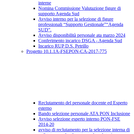
interne
Nomina Commissione Valutazione figure di
supporto Agenda Sud
Avviso interno per la selezione di figure
professionali “Supporto Gestionale”“Agenda
SUD”.
Avviso disponibilità personale ata marzo 2024
Conferimento incarico DSGA - Agenda Sud
Incarico RUP D.S. Petrillo
Progetto 10.1.1A-FSEPON-CA-2017-775
Reclutamento del personale docente ed Esperto
esterno
Bando selezione personale ATA PON Inclusione
Avviso selezione esperto interno PON-FSE
2014-20
avviso di reclutamento per la selezione interna di