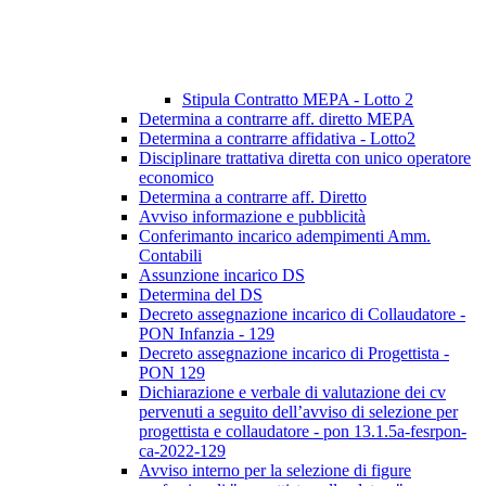
Stipula Contratto MEPA - Lotto 2
Determina a contrarre aff. diretto MEPA
Determina a contrarre affidativa - Lotto2
Disciplinare trattativa diretta con unico operatore
economico
Determina a contrarre aff. Diretto
Avviso informazione e pubblicità
Conferimanto incarico adempimenti Amm.
Contabili
Assunzione incarico DS
Determina del DS
Decreto assegnazione incarico di Collaudatore -
PON Infanzia - 129
Decreto assegnazione incarico di Progettista -
PON 129
Dichiarazione e verbale di valutazione dei cv
pervenuti a seguito dell’avviso di selezione per
progettista e collaudatore - pon 13.1.5a-fesrpon-
ca-2022-129
Avviso interno per la selezione di figure