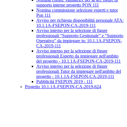
supporto interne progetto PON 111
Nomina commissione selezione esperti e tutor
Pon 111
Avviso per richiesta disponibilità personale ATA:
10.1.1A-FSEPON-CA-2019-111
Avviso interno per la selezione di figure
professionali “Supporto Gestionale” e “Supporto
Operativo” da impiegare in: 10.1.1A-FSEPON-
CA-2019-111
Avviso interno per la selezione di figure
professionali Esperto da impiegare nell'ambito
del progetto - 10.1.1A-FSEPON-CA-2019-111
Avviso interno per la selezione di figure
professionali Tutor da impiegare nell'ambito del
progetto - 10.1.1A-FSEPON-CA-2019-111
Pubblicità FSEPON 2019 - 111
Progetto 10.1.1A-FSEPON-CA-2019-624