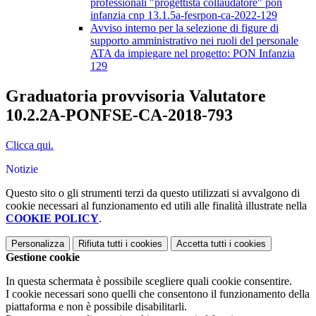
professionali "progettista collaudatore" pon
infanzia cnp 13.1.5a-fesrpon-ca-2022-129
Avviso interno per la selezione di figure di
supporto amministrativo nei ruoli del personale
ATA da impiegare nel progetto: PON Infanzia
129
Graduatoria provvisoria Valutatore
10.2.2A-PONFSE-CA-2018-793
Clicca qui.
Notizie
Questo sito o gli strumenti terzi da questo utilizzati si avvalgono di
cookie necessari al funzionamento ed utili alle finalità illustrate nella
COOKIE POLICY
.
Personalizza
Rifiuta tutti
i cookies
Accetta tutti
i cookies
Gestione cookie
In questa schermata è possibile scegliere quali cookie consentire.
I cookie necessari sono quelli che consentono il funzionamento della
piattaforma e non è possibile disabilitarli.