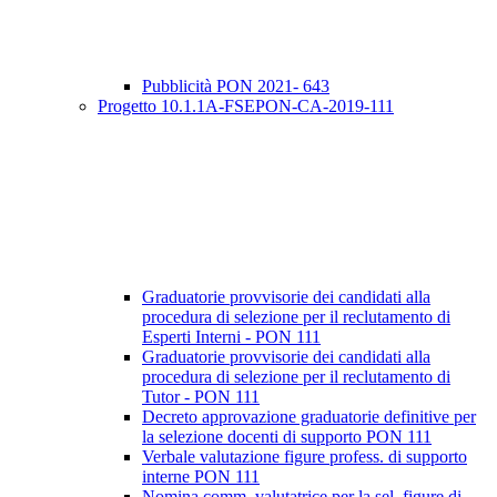
Pubblicità PON 2021- 643
Progetto 10.1.1A-FSEPON-CA-2019-111
Graduatorie provvisorie dei candidati alla
procedura di selezione per il reclutamento di
Esperti Interni - PON 111
Graduatorie provvisorie dei candidati alla
procedura di selezione per il reclutamento di
Tutor - PON 111
Decreto approvazione graduatorie definitive per
la selezione docenti di supporto PON 111
Verbale valutazione figure profess. di supporto
interne PON 111
Nomina comm. valutatrice per la sel. figure di