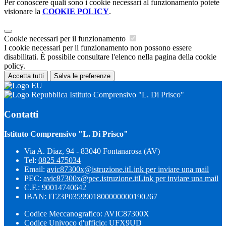
Per conoscere quali sono i cookie necessari al funzionamento potete
visionare la
COOKIE POLICY
.
Cookie necessari per il funzionamento
I cookie necessari per il funzionamento non possono essere
disabilitati. È possibile consultare l'elenco nella pagina della cookie
policy.
Accetta tutti
Salva le preferenze
Istituto Comprensivo "L. Di Prisco"
Contatti
Istituto Comprensivo "L. Di Prisco"
Via A. Diaz, 94 - 83040 Fontanarosa (AV)
Tel:
0825 475034
Email:
avic87300x@istruzione.it
Link per inviare una mail
PEC:
avic87300x@pec.istruzione.it
Link per inviare una mail
C.F.: 90014740642
IBAN: IT23P0359901800000000190267
Codice Meccanografico: AVIC87300X
Codice Univoco d'ufficio: UFX9UD