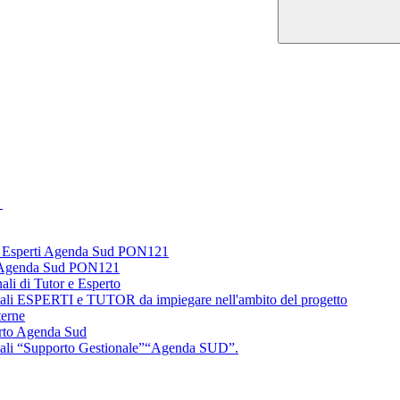
1
ed Esperti Agenda Sud PON121
ti Agenda Sud PON121
li di Tutor e Esperto
ionali ESPERTI e TUTOR da impiegare nell'ambito del progetto
terne
rto Agenda Sud
ionali “Supporto Gestionale”“Agenda SUD”.