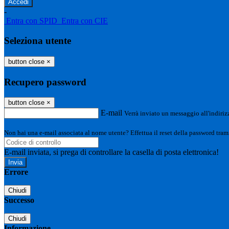
-
Entra con SPID
Entra con CIE
Seleziona utente
button close
×
Recupero password
button close
×
E-mail
Verrà inviato un messaggio all'indirizz
Non hai una e-mail associata al nome utente? Effettua il reset della password tram
E-mail inviata, si prega di controllare la casella di posta elettronica!
Errore
Chiudi
Successo
Chiudi
Informazione