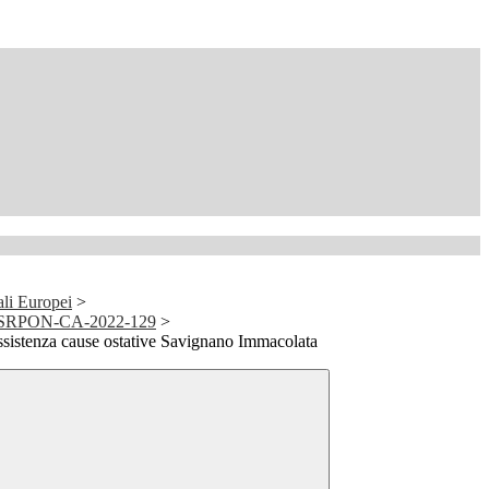
ali Europei
>
FESRPON-CA-2022-129
>
ssistenza cause ostative Savignano Immacolata