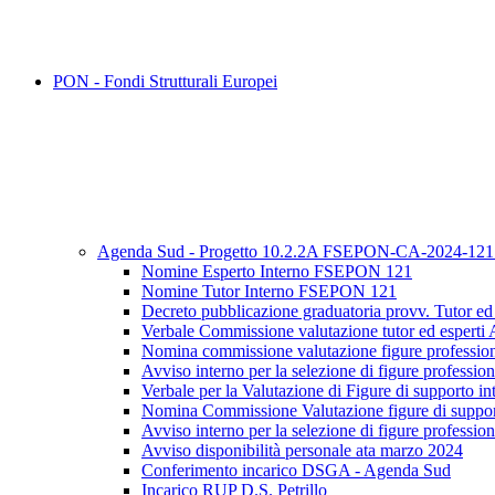
PON - Fondi Strutturali Europei
Agenda Sud - Progetto 10.2.2A FSEPON-CA-2024-12
Nomine Esperto Interno FSEPON 121
Nomine Tutor Interno FSEPON 121
Decreto pubblicazione graduatoria provv. Tutor 
Verbale Commissione valutazione tutor ed esper
Nomina commissione valutazione figure professiona
Avviso interno per la selezione di figure profess
Verbale per la Valutazione di Figure di supporto in
Nomina Commissione Valutazione figure di suppo
Avviso interno per la selezione di figure profess
Avviso disponibilità personale ata marzo 2024
Conferimento incarico DSGA - Agenda Sud
Incarico RUP D.S. Petrillo