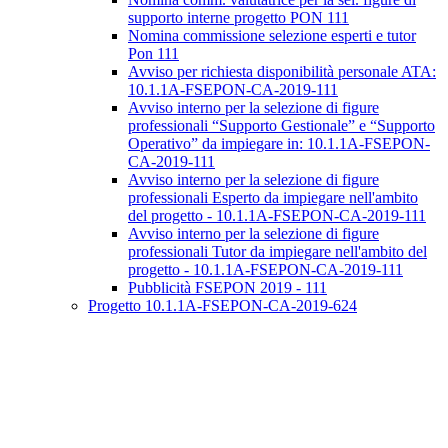
supporto interne progetto PON 111
Nomina commissione selezione esperti e tutor
Pon 111
Avviso per richiesta disponibilità personale ATA:
10.1.1A-FSEPON-CA-2019-111
Avviso interno per la selezione di figure
professionali “Supporto Gestionale” e “Supporto
Operativo” da impiegare in: 10.1.1A-FSEPON-
CA-2019-111
Avviso interno per la selezione di figure
professionali Esperto da impiegare nell'ambito
del progetto - 10.1.1A-FSEPON-CA-2019-111
Avviso interno per la selezione di figure
professionali Tutor da impiegare nell'ambito del
progetto - 10.1.1A-FSEPON-CA-2019-111
Pubblicità FSEPON 2019 - 111
Progetto 10.1.1A-FSEPON-CA-2019-624