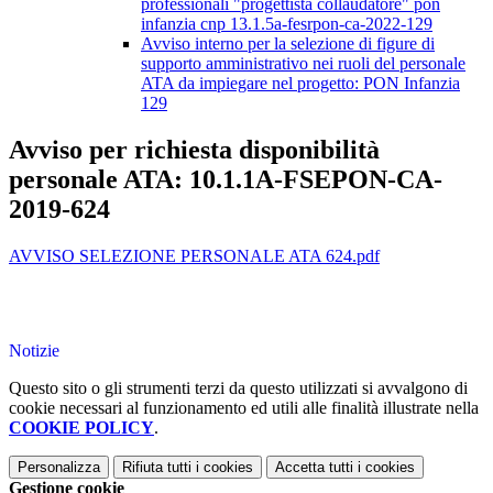
professionali "progettista collaudatore" pon
infanzia cnp 13.1.5a-fesrpon-ca-2022-129
Avviso interno per la selezione di figure di
supporto amministrativo nei ruoli del personale
ATA da impiegare nel progetto: PON Infanzia
129
Avviso per richiesta disponibilità
personale ATA: 10.1.1A-FSEPON-CA-
2019-624
AVVISO SELEZIONE PERSONALE ATA 624.pdf
Notizie
Questo sito o gli strumenti terzi da questo utilizzati si avvalgono di
cookie necessari al funzionamento ed utili alle finalità illustrate nella
COOKIE POLICY
.
Personalizza
Rifiuta tutti
i cookies
Accetta tutti
i cookies
Gestione cookie