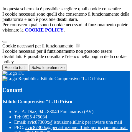
In questa schermata è possibile scegliere quali cookie consentire.
I cookie necessari sono quelli che consentono il funzionamento della
piattaforma e non è possibile disabilitarli.
Per conoscere quali sono i cookie necessari al funzionamento potete
visionare la
COOKIE POLICY
.
Cookie necessari per il funzionamento
I cookie necessari per il funzionamento non possono essere
disabilitati. È possibile consultare l'elenco nella pagina della cookie
policy.
Accetta tutti
Salva le preferenze
Istituto Comprensivo "L. Di Prisco"
Contatti
Istituto Comprensivo "L. Di Prisco"
Via A. Diaz, 94 - 83040 Fontanarosa (AV)
Tel:
0825 475034
Email:
avic87300x@istruzione.it
Link per inviare una mail
PEC:
avic87300x@pec.istruzione.it
Link per inviare una mail