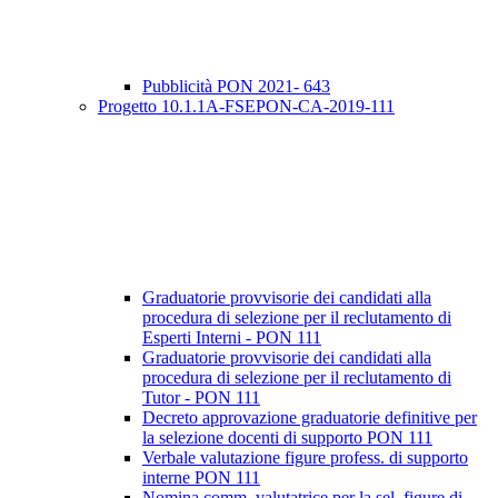
Pubblicità PON 2021- 643
Progetto 10.1.1A-FSEPON-CA-2019-111
Graduatorie provvisorie dei candidati alla
procedura di selezione per il reclutamento di
Esperti Interni - PON 111
Graduatorie provvisorie dei candidati alla
procedura di selezione per il reclutamento di
Tutor - PON 111
Decreto approvazione graduatorie definitive per
la selezione docenti di supporto PON 111
Verbale valutazione figure profess. di supporto
interne PON 111
Nomina comm. valutatrice per la sel. figure di