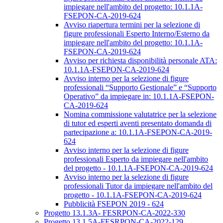
impiegare nell'ambito del progetto: 10.1.1A-
FSEPON-CA-2019-624
Avviso riapertura termini per la selezione di
figure professionali Esperto Interno/Esterno da
impiegare nell'ambito del progetto: 10.1.1A-
FSEPON-CA-2019-624
Avviso per richiesta disponibilità personale ATA:
10.1.1A-FSEPON-CA-2019-624
Avviso interno per la selezione di figure
professionali “Supporto Gestionale” e “Supporto
Operativo” da impiegare in: 10.1.1A-FSEPON-
CA-2019-624
Nomina commissione valutatrice per la selezione
di tutor ed esperti aventi presentato domanda di
partecipazione a: 10.1.1A-FSEPON-CA-2019-
624
Avviso interno per la selezione di figure
professionali Esperto da impiegare nell'ambito
del progetto - 10.1.1A-FSEPON-CA-2019-624
Avviso interno per la selezione di figure
professionali Tutor da impiegare nell'ambito del
progetto - 10.1.1A-FSEPON-CA-2019-624
Pubblicità FSEPON 2019 - 624
Progetto 13.1.3A- FESRPON-CA-2022-330
Progetto 13.1.5A-FESRPON-CA-2022-129