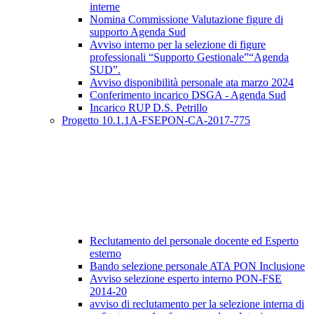
interne
Nomina Commissione Valutazione figure di
supporto Agenda Sud
Avviso interno per la selezione di figure
professionali “Supporto Gestionale”“Agenda
SUD”.
Avviso disponibilità personale ata marzo 2024
Conferimento incarico DSGA - Agenda Sud
Incarico RUP D.S. Petrillo
Progetto 10.1.1A-FSEPON-CA-2017-775
Reclutamento del personale docente ed Esperto
esterno
Bando selezione personale ATA PON Inclusione
Avviso selezione esperto interno PON-FSE
2014-20
avviso di reclutamento per la selezione interna di