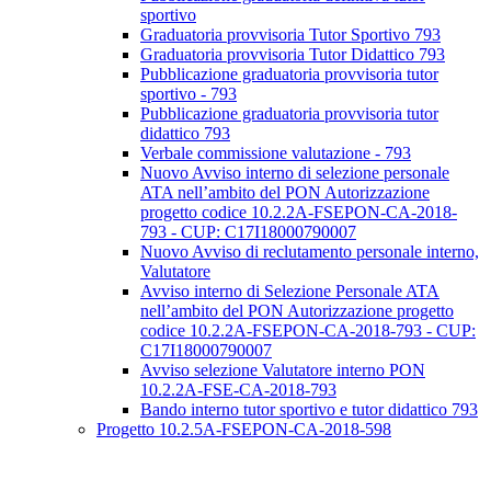
sportivo
Graduatoria provvisoria Tutor Sportivo 793
Graduatoria provvisoria Tutor Didattico 793
Pubblicazione graduatoria provvisoria tutor
sportivo - 793
Pubblicazione graduatoria provvisoria tutor
didattico 793
Verbale commissione valutazione - 793
Nuovo Avviso interno di selezione personale
ATA nell’ambito del PON Autorizzazione
progetto codice 10.2.2A-FSEPON-CA-2018-
793 - CUP: C17I18000790007
Nuovo Avviso di reclutamento personale interno,
Valutatore
Avviso interno di Selezione Personale ATA
nell’ambito del PON Autorizzazione progetto
codice 10.2.2A-FSEPON-CA-2018-793 - CUP:
C17I18000790007
Avviso selezione Valutatore interno PON
10.2.2A-FSE-CA-2018-793
Bando interno tutor sportivo e tutor didattico 793
Progetto 10.2.5A-FSEPON-CA-2018-598