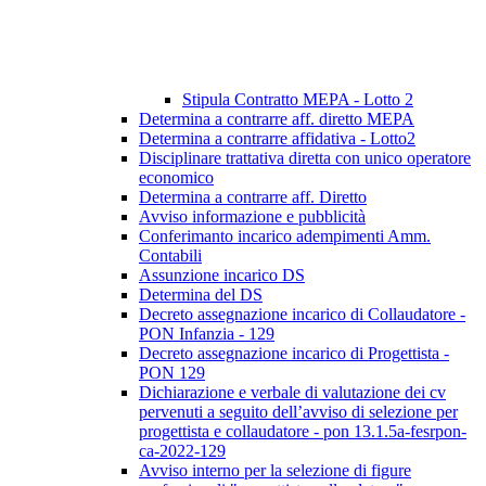
Stipula Contratto MEPA - Lotto 2
Determina a contrarre aff. diretto MEPA
Determina a contrarre affidativa - Lotto2
Disciplinare trattativa diretta con unico operatore
economico
Determina a contrarre aff. Diretto
Avviso informazione e pubblicità
Conferimanto incarico adempimenti Amm.
Contabili
Assunzione incarico DS
Determina del DS
Decreto assegnazione incarico di Collaudatore -
PON Infanzia - 129
Decreto assegnazione incarico di Progettista -
PON 129
Dichiarazione e verbale di valutazione dei cv
pervenuti a seguito dell’avviso di selezione per
progettista e collaudatore - pon 13.1.5a-fesrpon-
ca-2022-129
Avviso interno per la selezione di figure