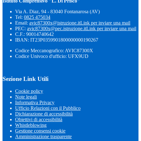
Istituto Comprensivo "L. Di Prisco"
Via A. Diaz, 94 - 83040 Fontanarosa (AV)
Tel:
0825 475034
Email:
avic87300x@istruzione.it
Link per inviare una mail
PEC:
avic87300x@pec.istruzione.it
Link per inviare una mail
C.F.: 90014740642
IBAN: IT23P0359901800000000190267
Codice Meccanografico: AVIC87300X
Codice Univoco d'ufficio: UFX9UD
Sezione Link Utili
Cookie policy
Note legali
Informativa Privacy
Ufficio Relazioni con il Pubblico
Dichiarazione di accessibilità
Obiettivi di accessibilità
Whistleblowing
Gestione consensi cookie
Amministrazione trasparente