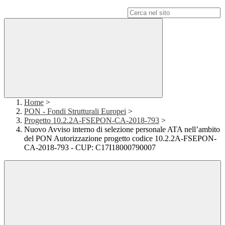
Campo di ricerca per le pagine del sito
Home
>
PON - Fondi Strutturali Europei
>
Progetto 10.2.2A-FSEPON-CA-2018-793
>
Nuovo Avviso interno di selezione personale ATA nell’ambito
del PON Autorizzazione progetto codice 10.2.2A-FSEPON-
CA-2018-793 - CUP: C17I18000790007