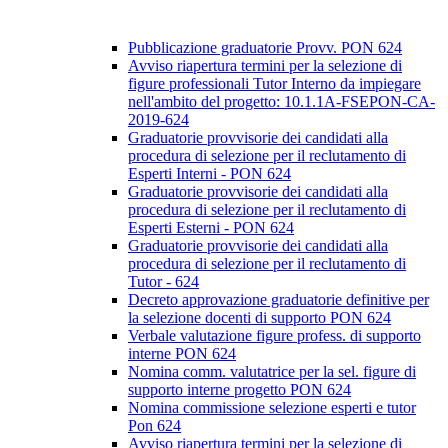
Pubblicazione graduatorie Provv. PON 624
Avviso riapertura termini per la selezione di
figure professionali Tutor Interno da impiegare
nell'ambito del progetto: 10.1.1A-FSEPON-CA-
2019-624
Graduatorie provvisorie dei candidati alla
procedura di selezione per il reclutamento di
Esperti Interni - PON 624
Graduatorie provvisorie dei candidati alla
procedura di selezione per il reclutamento di
Esperti Esterni - PON 624
Graduatorie provvisorie dei candidati alla
procedura di selezione per il reclutamento di
Tutor - 624
Decreto approvazione graduatorie definitive per
la selezione docenti di supporto PON 624
Verbale valutazione figure profess. di supporto
interne PON 624
Nomina comm. valutatrice per la sel. figure di
supporto interne progetto PON 624
Nomina commissione selezione esperti e tutor
Pon 624
Avviso riapertura termini per la selezione di