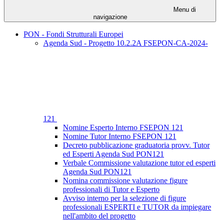
Menu di
navigazione
PON - Fondi Strutturali Europei
Agenda Sud - Progetto 10.2.2A FSEPON-CA-2024-
121
Nomine Esperto Interno FSEPON 121
Nomine Tutor Interno FSEPON 121
Decreto pubblicazione graduatoria provv. Tutor
ed Esperti Agenda Sud PON121
Verbale Commissione valutazione tutor ed esperti
Agenda Sud PON121
Nomina commissione valutazione figure
professionali di Tutor e Esperto
Avviso interno per la selezione di figure
professionali ESPERTI e TUTOR da impiegare
nell'ambito del progetto