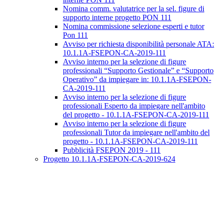
Nomina comm. valutatrice per la sel. figure di
supporto interne progetto PON 111
Nomina commissione selezione esperti e tutor
Pon 111
Avviso per richiesta disponibilità personale ATA:
10.1.1A-FSEPON-CA-2019-111
Avviso interno per la selezione di figure
professionali “Supporto Gestionale” e “Supporto
Operativo” da impiegare in: 10.1.1A-FSEPON-
CA-2019-111
Avviso interno per la selezione di figure
professionali Esperto da impiegare nell'ambito
del progetto - 10.1.1A-FSEPON-CA-2019-111
Avviso interno per la selezione di figure
professionali Tutor da impiegare nell'ambito del
progetto - 10.1.1A-FSEPON-CA-2019-111
Pubblicità FSEPON 2019 - 111
Progetto 10.1.1A-FSEPON-CA-2019-624