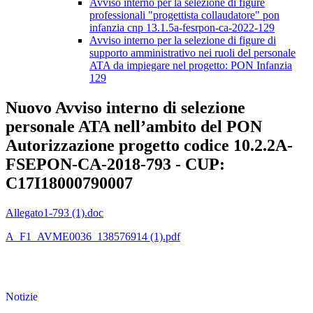
Avviso interno per la selezione di figure
professionali "progettista collaudatore" pon
infanzia cnp 13.1.5a-fesrpon-ca-2022-129
Avviso interno per la selezione di figure di
supporto amministrativo nei ruoli del personale
ATA da impiegare nel progetto: PON Infanzia
129
Nuovo Avviso interno di selezione
personale ATA nell’ambito del PON
Autorizzazione progetto codice 10.2.2A-
FSEPON-CA-2018-793 - CUP:
C17I18000790007
Allegato1-793 (1).doc
A_F1_AVME0036_138576914 (1).pdf
Notizie