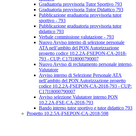
Graduatoria provvisoria Tutor Sportivo 793
Graduatoria provvisoria Tutor Didattico 793
Pubblicazione graduatoria provvisoria tutor
sportivo - 793
Pubblicazione graduatoria provvisoria tutor
didattico 793
Verbale commissione valutazione - 793
Nuovo Avviso interno di selezione personale
ATA nell’ambito del PON Autorizzazione
progetto codice 10.2.2A-FSEPON-CA-2018-
793 - CUP: C17I18000790007
Nuovo Avviso di reclutamento personale interno,
Valutatore
Avviso interno di Selezione Personale ATA
nell’ambito del PON Autorizzazione progetto
codice 10.2.2A-FSEPON-CA-2018-793 - CUP:
C17I18000790007
Avviso selezione Valutatore interno PON
10.2.2A-FSE-CA-2018-793
Bando interno tutor sportivo e tutor didattico 793
Progetto 10.2.5A-FSEPON-CA-2018-598