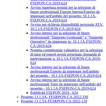
FSEPON-CA-2019-624
Avviso riapertura termini per la selezione di
figure professionali Esperto Interno/Esterno da
impiegare nell'ambito del progetto: 10.1.1A-
FSEPON-CA-2019-624
Avviso per richiesta disponibilità personale ATA:
10.1.1A-FSEPON-CA-2019-624
Avviso interno per la selezione di figure
professionali “Supporto Gestionale” e “Supporto
Operativo” da impiegare in: 10.1.1A-FSEPON-
CA-2019-624
Nomina commissione valutatrice per la selezione
di tutor ed esperti aventi presentato domanda di
partecipazione a: 10.1.1A-FSEPON-CA-2019-
624
Avviso interno per la selezione di figure
professionali Esperto da impiegare nell'ambito
del progetto - 10.1.1A-FSEPON-CA-2019-624
Avviso interno per la selezione di figure
professionali Tutor da impiegare nell'ambito del
progetto - 10.1.1A-FSEPON-CA-2019-624
Pubblicità FSEPON 2019 - 624
Progetto 13.1.3A- FESRPON-CA-2022-330
Progetto 13.1.5A-FESRPON-CA-2022-129