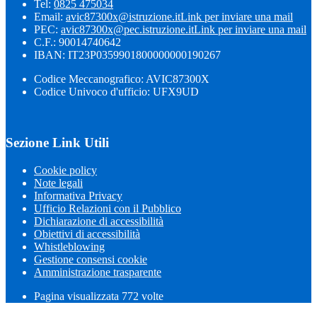
Tel:
0825 475034
Email:
avic87300x@istruzione.it
Link per inviare una mail
PEC:
avic87300x@pec.istruzione.it
Link per inviare una mail
C.F.: 90014740642
IBAN: IT23P0359901800000000190267
Codice Meccanografico: AVIC87300X
Codice Univoco d'ufficio: UFX9UD
Sezione Link Utili
Cookie policy
Note legali
Informativa Privacy
Ufficio Relazioni con il Pubblico
Dichiarazione di accessibilità
Obiettivi di accessibilità
Whistleblowing
Gestione consensi cookie
Amministrazione trasparente
Pagina visualizzata
772
volte