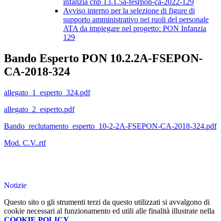
infanzia cnp 13.1.5a-fesrpon-ca-2022-129
Avviso interno per la selezione di figure di
supporto amministrativo nei ruoli del personale
ATA da impiegare nel progetto: PON Infanzia
129
Bando Esperto PON 10.2.2A-FSEPON-
CA-2018-324
allegato_1_esperto_324.pdf
allegato_2_esperto.pdf
Bando_reclutamento_esperto_10-2-2A-FSEPON-CA-2018-324.pdf
Mod. C.V..rtf
Notizie
Questo sito o gli strumenti terzi da questo utilizzati si avvalgono di
cookie necessari al funzionamento ed utili alle finalità illustrate nella
COOKIE POLICY
.