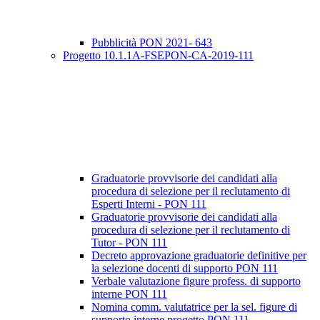
Pubblicità PON 2021- 643
Progetto 10.1.1A-FSEPON-CA-2019-111
Graduatorie provvisorie dei candidati alla
procedura di selezione per il reclutamento di
Esperti Interni - PON 111
Graduatorie provvisorie dei candidati alla
procedura di selezione per il reclutamento di
Tutor - PON 111
Decreto approvazione graduatorie definitive per
la selezione docenti di supporto PON 111
Verbale valutazione figure profess. di supporto
interne PON 111
Nomina comm. valutatrice per la sel. figure di
supporto interne progetto PON 111