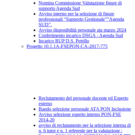
Nomina Commissione Valutazione figure di
supporto Agenda Sud
Avviso interno per la selezione di figure
professionali “Supporto Gestionale”“Agenda
SUD”.
Avviso disponibilità personale ata marzo 2024
Conferimento incarico DSGA - Agenda Sud
Incarico RUP D.S. Petrillo
Progetto 10.1.1A-FSEPON-CA-2017-775
Reclutamento del personale docente ed Esperto
esterno
Bando selezione personale ATA PON Inclusione
Avviso selezione esperto interno PON-FSE
2014-20
avviso di reclutamento per la selezione interna di
n. 6 tutor e n. 1 referente per la valutazione :