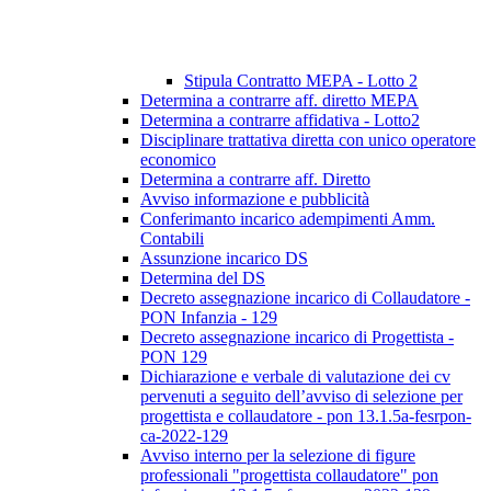
Stipula Contratto MEPA - Lotto 2
Determina a contrarre aff. diretto MEPA
Determina a contrarre affidativa - Lotto2
Disciplinare trattativa diretta con unico operatore
economico
Determina a contrarre aff. Diretto
Avviso informazione e pubblicità
Conferimanto incarico adempimenti Amm.
Contabili
Assunzione incarico DS
Determina del DS
Decreto assegnazione incarico di Collaudatore -
PON Infanzia - 129
Decreto assegnazione incarico di Progettista -
PON 129
Dichiarazione e verbale di valutazione dei cv
pervenuti a seguito dell’avviso di selezione per
progettista e collaudatore - pon 13.1.5a-fesrpon-
ca-2022-129
Avviso interno per la selezione di figure
professionali "progettista collaudatore" pon