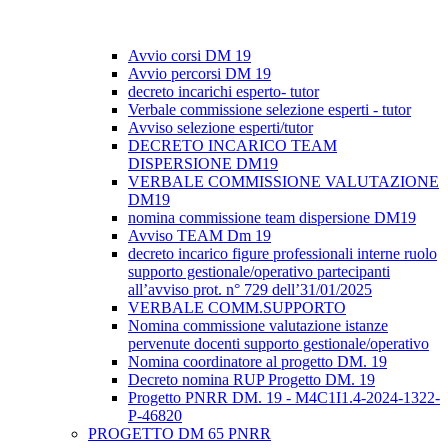
Avvio corsi DM 19
Avvio percorsi DM 19
decreto incarichi esperto- tutor
Verbale commissione selezione esperti - tutor
Avviso selezione esperti/tutor
DECRETO INCARICO TEAM
DISPERSIONE DM19
VERBALE COMMISSIONE VALUTAZIONE
DM19
nomina commissione team dispersione DM19
Avviso TEAM Dm 19
decreto incarico figure professionali interne ruolo
supporto gestionale/operativo partecipanti
all’avviso prot. n° 729 dell’31/01/2025
VERBALE COMM.SUPPORTO
Nomina commissione valutazione istanze
pervenute docenti supporto gestionale/operativo
Nomina coordinatore al progetto DM. 19
Decreto nomina RUP Progetto DM. 19
Progetto PNRR DM. 19 - M4C1I1.4-2024-1322-
P-46820
PROGETTO DM 65 PNRR