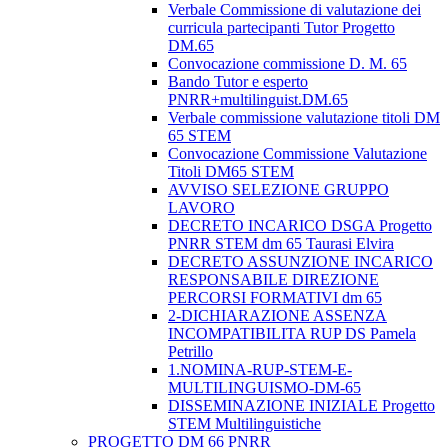
Verbale Commissione di valutazione dei
curricula partecipanti Tutor Progetto
DM.65
Convocazione commissione D. M. 65
Bando Tutor e esperto
PNRR+multilinguist.DM.65
Verbale commissione valutazione titoli DM
65 STEM
Convocazione Commissione Valutazione
Titoli DM65 STEM
AVVISO SELEZIONE GRUPPO
LAVORO
DECRETO INCARICO DSGA Progetto
PNRR STEM dm 65 Taurasi Elvira
DECRETO ASSUNZIONE INCARICO
RESPONSABILE DIREZIONE
PERCORSI FORMATIVI dm 65
2-DICHIARAZIONE ASSENZA
INCOMPATIBILITA RUP DS Pamela
Petrillo
1.NOMINA-RUP-STEM-E-
MULTILINGUISMO-DM-65
DISSEMINAZIONE INIZIALE Progetto
STEM Multilinguistiche
PROGETTO DM 66 PNRR