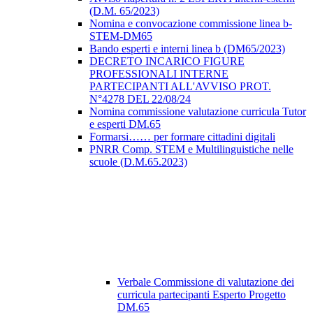
(D.M. 65/2023)
Nomina e convocazione commissione linea b-
STEM-DM65
Bando esperti e interni linea b (DM65/2023)
DECRETO INCARICO FIGURE
PROFESSIONALI INTERNE
PARTECIPANTI ALL'AVVISO PROT.
N°4278 DEL 22/08/24
Nomina commissione valutazione curricula Tutor
e esperti DM.65
Formarsi…… per formare cittadini digitali
PNRR Comp. STEM e Multilinguistiche nelle
scuole (D.M.65.2023)
Verbale Commissione di valutazione dei
curricula partecipanti Esperto Progetto
DM.65