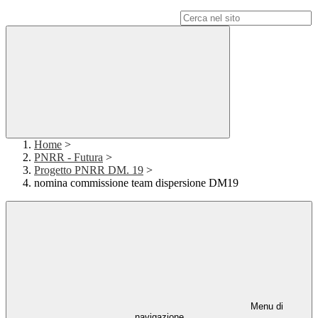
Campo di ricerca per le pagine del sito
Home
>
PNRR - Futura
>
Progetto PNRR DM. 19
>
nomina commissione team dispersione DM19
Menu di
navigazione