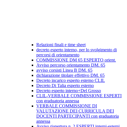
Relazioni finali e time sheet
decreto esperto interno, per lo svolgimento di
percorsi di orientamento
COMMISSIONE DM 65 ESPERTO orient.
Avviso percorso orientamento DM. 65
avviso corsisti Linea B DM. 65
dichiarazione titolare effettivo DM. 65
Decreto incarico esperto esterno CLIL
Decreto Di Talia esperto esterno
Decreto esperto interno+Del Grosso
CLIL-VERBALE COMMISSIONE ESPERTI
con graduatoria annessa
VERBALE COMMISSIONE DI
VALUTAZIONE DEI CURRICULA DEI
DOCENTI PARTECIPANTI con graduatoria
annessa
Avviso riapertura n. 2 ESPERTI interni-esterni