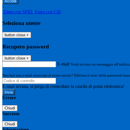
-
Entra con SPID
Entra con CIE
Seleziona utente
button close
×
Recupero password
button close
×
E-mail
Verrà inviato un messaggio all'indirizz
Non hai una e-mail associata al nome utente? Effettua il reset della password tram
E-mail inviata, si prega di controllare la casella di posta elettronica!
Errore
Chiudi
Successo
Chiudi
Informazione