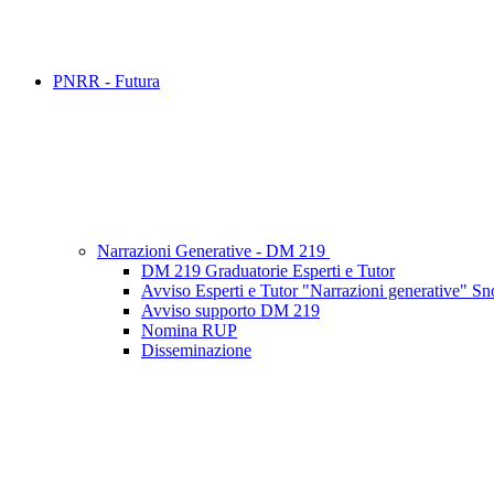
PNRR - Futura
Narrazioni Generative - DM 219
DM 219 Graduatorie Esperti e Tutor
Avviso Esperti e Tutor "Narrazioni generative" 
Avviso supporto DM 219
Nomina RUP
Disseminazione