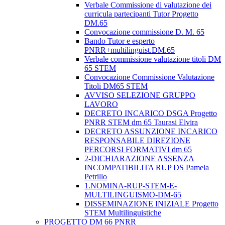
Verbale Commissione di valutazione dei
curricula partecipanti Tutor Progetto
DM.65
Convocazione commissione D. M. 65
Bando Tutor e esperto
PNRR+multilinguist.DM.65
Verbale commissione valutazione titoli DM
65 STEM
Convocazione Commissione Valutazione
Titoli DM65 STEM
AVVISO SELEZIONE GRUPPO
LAVORO
DECRETO INCARICO DSGA Progetto
PNRR STEM dm 65 Taurasi Elvira
DECRETO ASSUNZIONE INCARICO
RESPONSABILE DIREZIONE
PERCORSI FORMATIVI dm 65
2-DICHIARAZIONE ASSENZA
INCOMPATIBILITA RUP DS Pamela
Petrillo
1.NOMINA-RUP-STEM-E-
MULTILINGUISMO-DM-65
DISSEMINAZIONE INIZIALE Progetto
STEM Multilinguistiche
PROGETTO DM 66 PNRR