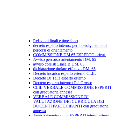
Relazioni finali e time sheet
decreto esperto interno, per lo svolgimento di
percorsi di orientamento
COMMISSIONE DM 65 ESPERTO orient.
Avviso percorso orientamento DM. 65
avviso corsisti Linea B DM. 65
dichiarazione titolare effettivo DM. 65
Decreto incarico esperto esterno CLIL
Decreto Di Talia esperto esterno
Decreto esperto interno+Del Grosso
CLIL-VERBALE COMMISSIONE ESPERTI
con graduatoria annessa
VERBALE COMMISSIONE DI
VALUTAZIONE DEI CURRICULA DEI
DOCENTI PARTECIPANTI con graduatoria
annessa
Avviso riapertura n. 2 ESPERTI interni-esterni