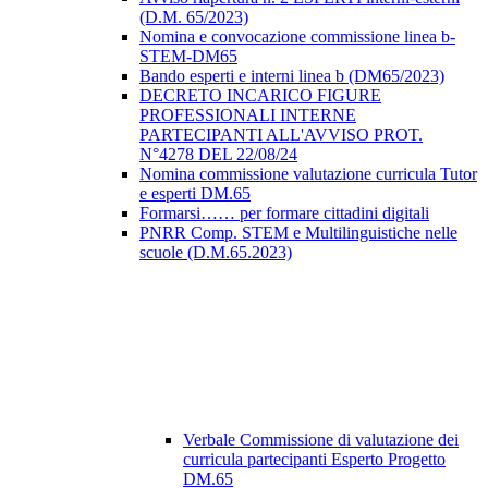
(D.M. 65/2023)
Nomina e convocazione commissione linea b-
STEM-DM65
Bando esperti e interni linea b (DM65/2023)
DECRETO INCARICO FIGURE
PROFESSIONALI INTERNE
PARTECIPANTI ALL'AVVISO PROT.
N°4278 DEL 22/08/24
Nomina commissione valutazione curricula Tutor
e esperti DM.65
Formarsi…… per formare cittadini digitali
PNRR Comp. STEM e Multilinguistiche nelle
scuole (D.M.65.2023)
Verbale Commissione di valutazione dei
curricula partecipanti Esperto Progetto
DM.65