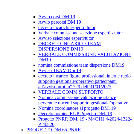
Avvio corsi DM 19
Avvio percorsi DM 19
decreto incarichi esperto- tutor
Verbale commissione selezione esperti - tutor
Avviso selezione esperti/tutor
DECRETO INCARICO TEAM
DISPERSIONE DM19
VERBALE COMMISSIONE VALUTAZIONE
DM19
nomina commissione team dispersione DM19
Avviso TEAM Dm 19
decreto incarico figure professionali interne ruolo
supporto gestionale/operativo partecipanti
all’avviso prot. n° 729 dell’31/01/2025
VERBALE COMM.SUPPORTO
Nomina commissione valutazione istanze
pervenute docenti supporto gestionale/operativo
Nomina coordinatore al progetto DM. 19
Decreto nomina RUP Progetto DM. 19
Progetto PNRR DM. 19 - M4C1I1.4-2024-1322-
P-46820
PROGETTO DM 65 PNRR