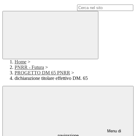
Campo di ricerca per le pagine del sito
Home
>
PNRR - Futura
>
PROGETTO DM 65 PNRR
>
dichiarazione titolare effettivo DM. 65
Menu di
navigazione