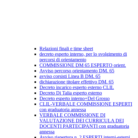
Relazioni finali e time sheet
decreto esperto interno, per lo svolgimento di
percorsi di orientamento
COMMISSIONE DM 65 ESPERTO orient.
Avviso percorso orientamento DM. 65
avviso corsisti Linea B DM. 65
dichiarazione titolare effettivo DM. 65
Decreto incarico esperto esterno CLIL
Decreto Di Talia esperto esterno
Decreto esperto interno+Del Grosso
CLIL-VERBALE COMMISSIONE ESPERTI
con graduatoria annessa
VERBALE COMMISSIONE DI
VALUTAZIONE DEI CURRICULA DEI
DOCENTI PARTECIPANTI con graduatoria
annessa
Avviso riapertura n. 2 ESPERTI interni-esterni