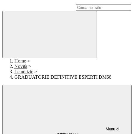
Campo di ricerca per le pagine del sito
Home
>
Novità
>
Le notizie
>
GRADUATORIE DEFINITIVE ESPERTI DM66
Menu di
navigazione