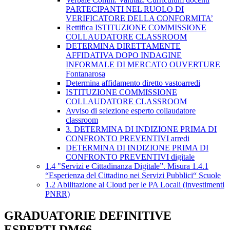
PARTECIPANTI NEL RUOLO DI
VERIFICATORE DELLA CONFORMITA’
Rettifica ISTITUZIONE COMMISSIONE
COLLAUDATORE CLASSROOM
DETERMINA DIRETTAMENTE
AFFIDATIVA DOPO INDAGINE
INFORMALE DI MERCATO OUVERTURE
Fontanarosa
Determina affidamento diretto vastoarredi
ISTITUZIONE COMMISSIONE
COLLAUDATORE CLASSROOM
Avviso di selezione esperto collaudatore
classroom
3. DETERMINA DI INDIZIONE PRIMA DI
CONFRONTO PREVENTIVI arredi
DETERMINA DI INDIZIONE PRIMA DI
CONFRONTO PREVENTIVI digitale
1.4 "Servizi e Cittadinanza Digitale”. Misura 1.4.1
“Esperienza del Cittadino nei Servizi Pubblici“ Scuole
1.2 Abilitazione al Cloud per le PA Locali (investimenti
PNRR)
GRADUATORIE DEFINITIVE
ESPERTI DM66