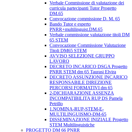
Verbale Commissione di valutazione dei
curricula partecipanti Tutor Progetto
DM.65
Convocazione commissione D. M. 65
Bando Tutor e esperto
PNRR+multilinguist.DM.65
Verbale commissione valutazione titoli DM
65 STEM
Convocazione Commissione Valutazione
Titoli DM65 STEM
AVVISO SELEZIONE GRUPPO
LAVORO
DECRETO INCARICO DSGA Progetto
PNRR STEM dm 65 Taurasi Elvira
DECRETO ASSUNZIONE INCARICO
RESPONSABILE DIREZIONE
PERCORSI FORMATIVI dm 65
2-DICHIARAZIONE ASSENZA
INCOMPATIBILITA RUP DS Pamela
Petrillo
1.NOMINA-RUP-STEM-E-
MULTILINGUISMO-DM-65
DISSEMINAZIONE INIZIALE Progetto
STEM Multilinguistiche
PROGETTO DM 66 PNRR