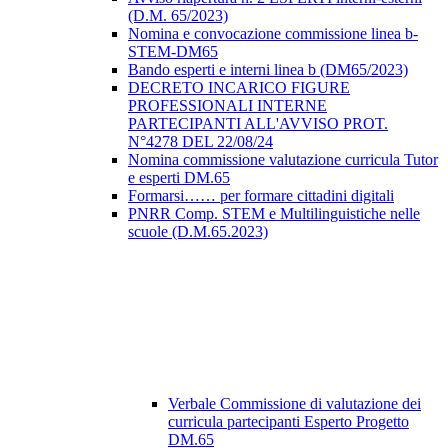
(D.M. 65/2023)
Nomina e convocazione commissione linea b-
STEM-DM65
Bando esperti e interni linea b (DM65/2023)
DECRETO INCARICO FIGURE
PROFESSIONALI INTERNE
PARTECIPANTI ALL'AVVISO PROT.
N°4278 DEL 22/08/24
Nomina commissione valutazione curricula Tutor
e esperti DM.65
Formarsi…… per formare cittadini digitali
PNRR Comp. STEM e Multilinguistiche nelle
scuole (D.M.65.2023)
Verbale Commissione di valutazione dei
curricula partecipanti Esperto Progetto
DM.65