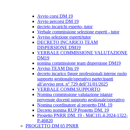
Avvio corsi DM 19
Avvio percorsi DM 19
decreto incarichi esperto- tutor
Verbale commissione selezione esperti - tutor
Avviso selezione esperti/tutor
DECRETO INCARICO TEAM
DISPERSIONE DM19
VERBALE COMMISSIONE VALUTAZIONE
DM19
nomina commissione team dispersione DM19
Avviso TEAM Dm 19
decreto incarico figure professionali interne ruolo
supporto gestionale/operativo partecipanti
all’avviso prot. n° 729 dell’31/01/2025
VERBALE COMM.SUPPORTO
Nomina commissione valutazione istanze
pervenute docenti supporto gestionale/operativo
Nomina coordinatore al progetto DM. 19
Decreto nomina RUP Progetto DM. 19
Progetto PNRR DM. 19 - M4C1I1.4-2024-1322-
P-46820
PROGETTO DM 65 PNRR