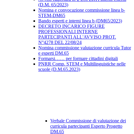
(D.M. 65/2023)
Nomina e convocazione commissione linea b-
STEM-DM65
Bando esperti e interni linea b (DM65/2023)
DECRETO INCARICO FIGURE
PROFESSIONALI INTERNE
PARTECIPANTI ALL'AVVISO PROT.
N°4278 DEL 22/08/24
Nomina commissione valutazione curricula Tutor
e esperti DM.65
Formarsi…… per formare cittadini digitali
PNRR Comp. STEM e Multilinguistiche nelle
scuole (D.M.65.2023)
Verbale Commissione di valutazione dei
curricula partecipanti Esperto Progetto
DM.65