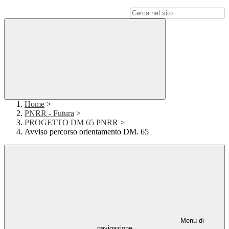
Campo di ricerca per le pagine del sito
Home
>
PNRR - Futura
>
PROGETTO DM 65 PNRR
>
Avviso percorso orientamento DM. 65
Menu di
navigazione