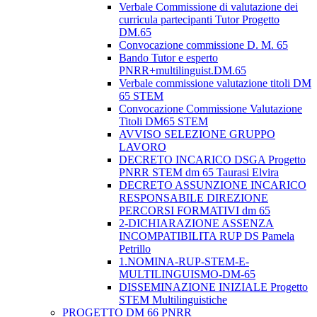
Verbale Commissione di valutazione dei
curricula partecipanti Tutor Progetto
DM.65
Convocazione commissione D. M. 65
Bando Tutor e esperto
PNRR+multilinguist.DM.65
Verbale commissione valutazione titoli DM
65 STEM
Convocazione Commissione Valutazione
Titoli DM65 STEM
AVVISO SELEZIONE GRUPPO
LAVORO
DECRETO INCARICO DSGA Progetto
PNRR STEM dm 65 Taurasi Elvira
DECRETO ASSUNZIONE INCARICO
RESPONSABILE DIREZIONE
PERCORSI FORMATIVI dm 65
2-DICHIARAZIONE ASSENZA
INCOMPATIBILITA RUP DS Pamela
Petrillo
1.NOMINA-RUP-STEM-E-
MULTILINGUISMO-DM-65
DISSEMINAZIONE INIZIALE Progetto
STEM Multilinguistiche
PROGETTO DM 66 PNRR