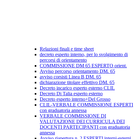
Relazioni finali e time sheet
decreto esperto interno, per lo svolgimento di
percorsi di orientamento
COMMISSIONE DM 65 ESPERTO orient.
Avviso percorso orientamento DM. 65
avviso corsisti Linea B DM. 65
dichiarazione titolare effettivo DM. 65
Decreto incarico esperto esterno CLIL
Decreto Di Talia esperto esterno
Decreto esperto interno+Del Grosso
CLIL-VERBALE COMMISSIONE ESPERTI
con graduatoria annessa
VERBALE COMMISSIONE DI
VALUTAZIONE DEI CURRICULA DEI
DOCENTI PARTECIPANTI con graduatoria
annessa
Avviso riapertura n. 2 ESPERTI interni-esterni