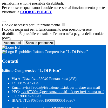
piattaforma e non è possibile disabilitarli.
Per conoscere quali sono i cookie necessari al funzionamento potete
visionare la
COOKIE POLICY
.
Cookie necessari per il funzionamento
I cookie necessari per il funzionamento non possono essere
disabilitati. È possibile consultare l'elenco nella pagina della cookie
policy.
Accetta tutti
Salva le preferenze
Istituto Comprensivo "L. Di Prisco"
Contatti
Istituto Comprensivo "L. Di Prisco"
Via A. Diaz, 94 - 83040 Fontanarosa (AV)
Tel:
0825 475034
Email:
avic87300x@istruzione.it
Link per inviare una mail
PEC:
avic87300x@pec.istruzione.it
Link per inviare una mail
C.F.: 90014740642
IBAN: IT23P0359901800000000190267