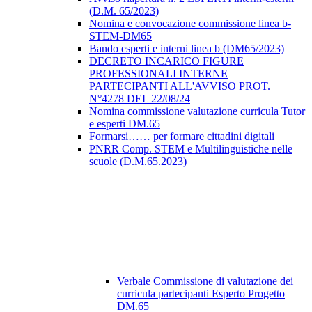
(D.M. 65/2023)
Nomina e convocazione commissione linea b-
STEM-DM65
Bando esperti e interni linea b (DM65/2023)
DECRETO INCARICO FIGURE
PROFESSIONALI INTERNE
PARTECIPANTI ALL'AVVISO PROT.
N°4278 DEL 22/08/24
Nomina commissione valutazione curricula Tutor
e esperti DM.65
Formarsi…… per formare cittadini digitali
PNRR Comp. STEM e Multilinguistiche nelle
scuole (D.M.65.2023)
Verbale Commissione di valutazione dei
curricula partecipanti Esperto Progetto
DM.65