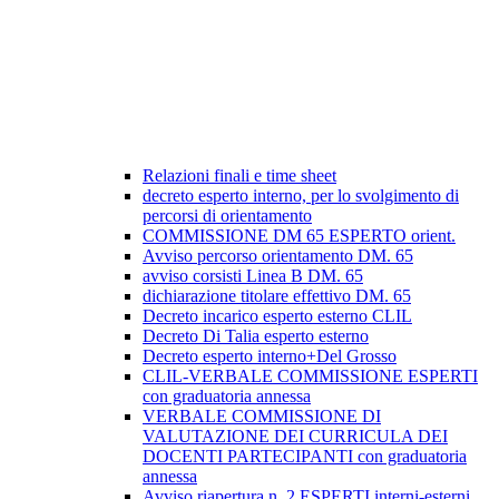
Relazioni finali e time sheet
decreto esperto interno, per lo svolgimento di
percorsi di orientamento
COMMISSIONE DM 65 ESPERTO orient.
Avviso percorso orientamento DM. 65
avviso corsisti Linea B DM. 65
dichiarazione titolare effettivo DM. 65
Decreto incarico esperto esterno CLIL
Decreto Di Talia esperto esterno
Decreto esperto interno+Del Grosso
CLIL-VERBALE COMMISSIONE ESPERTI
con graduatoria annessa
VERBALE COMMISSIONE DI
VALUTAZIONE DEI CURRICULA DEI
DOCENTI PARTECIPANTI con graduatoria
annessa
Avviso riapertura n. 2 ESPERTI interni-esterni