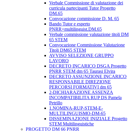
Verbale Commissione di valutazione dei
curricula partecipanti Tutor Progetto
DM.65
Convocazione commissione D. M. 65
Bando Tutor e esperto
PNRR+multilinguist.DM.65
Verbale commissione valutazione titoli DM
65 STEM
Convocazione Commissione Valutazione
Titoli DM65 STEM
AVVISO SELEZIONE GRUPPO
LAVORO
DECRETO INCARICO DSGA Progetto
PNRR STEM dm 65 Taurasi Elvira
DECRETO ASSUNZIONE INCARICO
RESPONSABILE DIREZIONE
PERCORSI FORMATIVI dm 65
2-DICHIARAZIONE ASSENZA
INCOMPATIBILITA RUP DS Pamela
Petrillo
1.NOMINA-RUP-STEM-E-
MULTILINGUISMO-DM-65
DISSEMINAZIONE INIZIALE Progetto
STEM Multilinguistiche
PROGETTO DM 66 PNRR