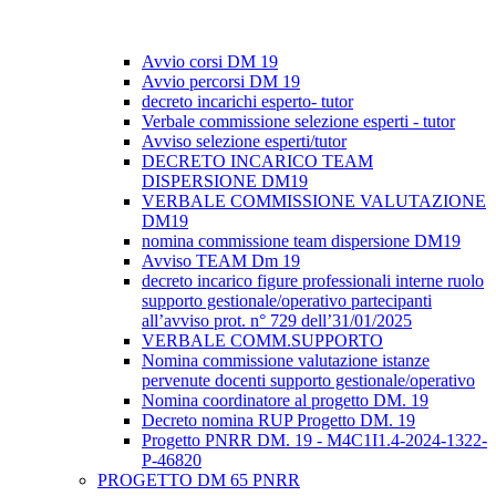
Avvio corsi DM 19
Avvio percorsi DM 19
decreto incarichi esperto- tutor
Verbale commissione selezione esperti - tutor
Avviso selezione esperti/tutor
DECRETO INCARICO TEAM
DISPERSIONE DM19
VERBALE COMMISSIONE VALUTAZIONE
DM19
nomina commissione team dispersione DM19
Avviso TEAM Dm 19
decreto incarico figure professionali interne ruolo
supporto gestionale/operativo partecipanti
all’avviso prot. n° 729 dell’31/01/2025
VERBALE COMM.SUPPORTO
Nomina commissione valutazione istanze
pervenute docenti supporto gestionale/operativo
Nomina coordinatore al progetto DM. 19
Decreto nomina RUP Progetto DM. 19
Progetto PNRR DM. 19 - M4C1I1.4-2024-1322-
P-46820
PROGETTO DM 65 PNRR