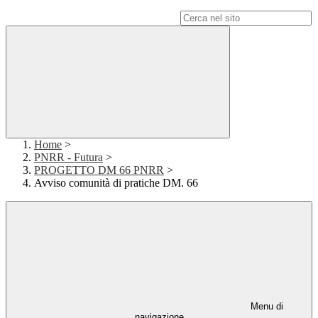
Campo di ricerca per le pagine del sito
Home
>
PNRR - Futura
>
PROGETTO DM 66 PNRR
>
Avviso comunità di pratiche DM. 66
Menu di
navigazione