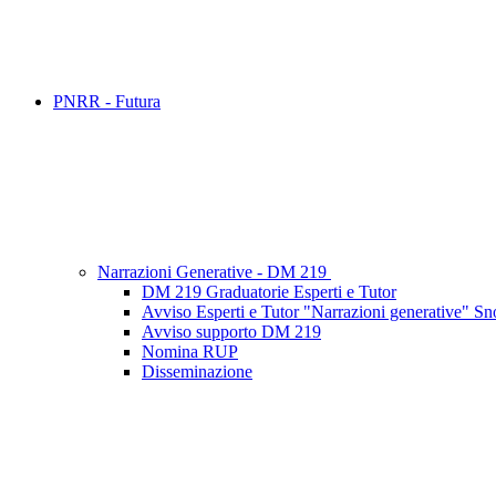
PNRR - Futura
Narrazioni Generative - DM 219
DM 219 Graduatorie Esperti e Tutor
Avviso Esperti e Tutor "Narrazioni generative" 
Avviso supporto DM 219
Nomina RUP
Disseminazione