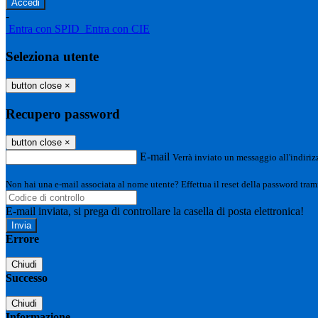
-
Entra con SPID
Entra con CIE
Seleziona utente
button close
×
Recupero password
button close
×
E-mail
Verrà inviato un messaggio all'indirizz
Non hai una e-mail associata al nome utente? Effettua il reset della password tram
E-mail inviata, si prega di controllare la casella di posta elettronica!
Errore
Chiudi
Successo
Chiudi
Informazione