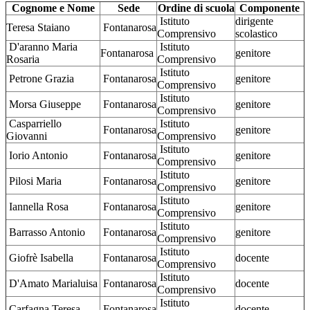
Cognome e Nome
Sede
Ordine di scuola
Componente
Istituto
dirigente
Teresa Staiano
Fontanarosa
Comprensivo
scolastico
D'aranno Maria
Istituto
Fontanarosa
genitore
Rosaria
Comprensivo
Istituto
Petrone Grazia
Fontanarosa
genitore
Comprensivo
Istituto
Morsa Giuseppe
Fontanarosa
genitore
Comprensivo
Casparriello
Istituto
Fontanarosa
genitore
Giovanni
Comprensivo
Istituto
Iorio Antonio
Fontanarosa
genitore
Comprensivo
Istituto
Pilosi Maria
Fontanarosa
genitore
Comprensivo
Istituto
Iannella Rosa
Fontanarosa
genitore
Comprensivo
Istituto
Barrasso Antonio
Fontanarosa
genitore
Comprensivo
Istituto
Giofrè Isabella
Fontanarosa
docente
Comprensivo
Istituto
D'Amato Marialuisa
Fontanarosa
docente
Comprensivo
Istituto
Carfagna Teresa
Fontanarosa
docente