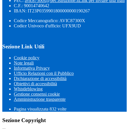
PEC:
avic87300x@pec.istruzione.it
Link per inviare una mail
C.F.: 90014740642
IBAN: IT23P0359901800000000190267
Codice Meccanografico: AVIC87300X
Codice Univoco d'ufficio: UFX9UD
Sezione Link Utili
Cookie policy
Note legali
Informativa Privacy
Ufficio Relazioni con il Pubblico
Dichiarazione di accessibilità
Obiettivi di accessibilità
Whistleblowing
Gestione consensi cookie
Amministrazione trasparente
Pagina visualizzata
832
volte
Sezione Copyright