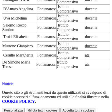
Comprensivo
Istituto
D'Amato Angelina
Fontanarosa
docente
Comprensivo
Istituto
Uva Michelina
Fontanarosa
docente
Comprensivo
Salerno Rocco
Istituto
Fontanarosa
docente
Santino
Comprensivo
Istituto
Troisi Elisabetta
Fontanarosa
docente
Comprensivo
Istituto
Mustone Gianpiero
Fontanarosa
docente
Comprensivo
Istituto
Cerullo Margherita
Fontanarosa
ata
Comprensivo
De Simone Maria
Istituto
Fontanarosa
ata
Teresa
Comprensivo
Notizie
Questo sito o gli strumenti terzi da questo utilizzati si avvalgono di
cookie necessari al funzionamento ed utili alle finalità illustrate nella
COOKIE POLICY
.
Personalizza
Rifiuta tutti
i cookies
Accetta tutti
i cookies