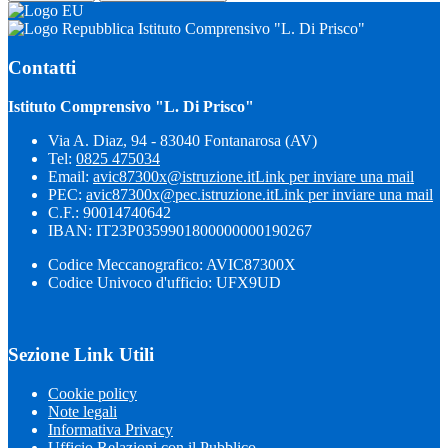
Istituto Comprensivo "L. Di Prisco"
Contatti
Istituto Comprensivo "L. Di Prisco"
Via A. Diaz, 94 - 83040 Fontanarosa (AV)
Tel:
0825 475034
Email:
avic87300x@istruzione.it
Link per inviare una mail
PEC:
avic87300x@pec.istruzione.it
Link per inviare una mail
C.F.: 90014740642
IBAN: IT23P0359901800000000190267
Codice Meccanografico: AVIC87300X
Codice Univoco d'ufficio: UFX9UD
Sezione Link Utili
Cookie policy
Note legali
Informativa Privacy
Ufficio Relazioni con il Pubblico