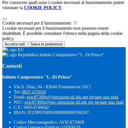
Per conoscere quali sono i cookie necessari al funzionamento potete
visionare la
COOKIE POLICY
.
Cookie necessari per il funzionamento
I cookie necessari per il funzionamento non possono essere
disabilitati. È possibile consultare l'elenco nella pagina della cookie
policy.
Accetta tutti
Salva le preferenze
Istituto Comprensivo "L. Di Prisco"
Contatti
Istituto Comprensivo "L. Di Prisco"
Via A. Diaz, 94 - 83040 Fontanarosa (AV)
Tel:
0825 475034
Email:
avic87300x@istruzione.it
Link per inviare una mail
PEC:
avic87300x@pec.istruzione.it
Link per inviare una mail
C.F.: 90014740642
IBAN: IT23P0359901800000000190267
Codice Meccanografico: AVIC87300X
Codice Univoco d'ufficio: UFX9UD