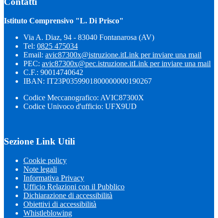
Contatti
Istituto Comprensivo "L. Di Prisco"
Via A. Diaz, 94 - 83040 Fontanarosa (AV)
Tel:
0825 475034
Email:
avic87300x@istruzione.it
Link per inviare una mail
PEC:
avic87300x@pec.istruzione.it
Link per inviare una mail
C.F.: 90014740642
IBAN: IT23P0359901800000000190267
Codice Meccanografico: AVIC87300X
Codice Univoco d'ufficio: UFX9UD
Sezione Link Utili
Cookie policy
Note legali
Informativa Privacy
Ufficio Relazioni con il Pubblico
Dichiarazione di accessibilità
Obiettivi di accessibilità
Whistleblowing