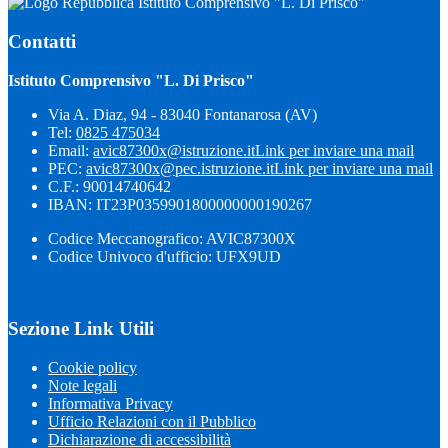
Istituto Comprensivo "L. Di Prisco"
Contatti
Istituto Comprensivo "L. Di Prisco"
Via A. Diaz, 94 - 83040 Fontanarosa (AV)
Tel:
0825 475034
Email:
avic87300x@istruzione.it
Link per inviare una mail
PEC:
avic87300x@pec.istruzione.it
Link per inviare una mail
C.F.: 90014740642
IBAN: IT23P0359901800000000190267
Codice Meccanografico: AVIC87300X
Codice Univoco d'ufficio: UFX9UD
Sezione Link Utili
Cookie policy
Note legali
Informativa Privacy
Ufficio Relazioni con il Pubblico
Dichiarazione di accessibilità