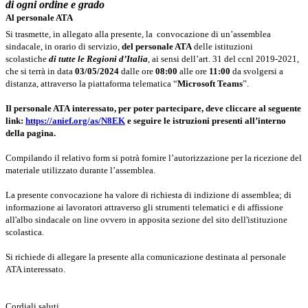
di ogni ordine e grado
Al personale ATA
Si trasmette, in allegato alla presente, la convocazione di un’assemblea
sindacale, in orario di servizio,
del personale ATA
delle istituzioni
scolastiche
di tutte le Regioni d’Italia
, ai sensi dell’art. 31 del ccnl 2019-2021,
che si terrà in data
03/05/2024
dalle ore
08
:00
alle ore
11:00
da svolgersi a
distanza, attraverso la piattaforma telematica “
Microsoft Teams
”.
Il
personale ATA
interessato, per poter partecipare, deve cliccare al seguente
link:
https://anief.org/as/N8EK
e seguire le istruzioni presenti all’interno
della pagina.
Compilando il relativo form si potrà fornire l’autorizzazione per la ricezione del
materiale utilizzato durante l’assemblea.
La presente convocazione ha valore di richiesta di indizione di assemblea; di
informazione ai lavoratori attraverso gli strumenti telematici e di affissione
all'albo sindacale on line ovvero in apposita sezione del sito dell'istituzione
scolastica.
Si richiede di allegare la presente alla comunicazione destinata
al personale
ATA interessato.
Cordiali saluti