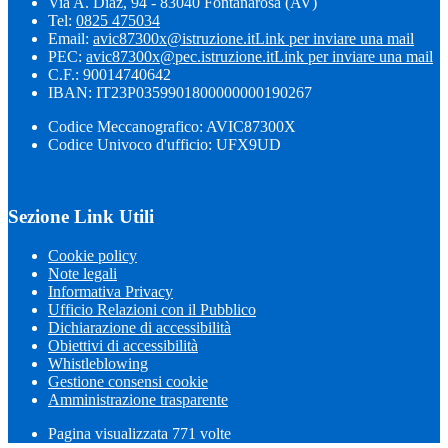
Via A. Diaz, 94 - 83040 Fontanarosa (AV)
Tel:
0825 475034
Email:
avic87300x@istruzione.it
Link per inviare una mail
PEC:
avic87300x@pec.istruzione.it
Link per inviare una mail
C.F.: 90014740642
IBAN: IT23P0359901800000000190267
Codice Meccanografico: AVIC87300X
Codice Univoco d'ufficio: UFX9UD
Sezione Link Utili
Cookie policy
Note legali
Informativa Privacy
Ufficio Relazioni con il Pubblico
Dichiarazione di accessibilità
Obiettivi di accessibilità
Whistleblowing
Gestione consensi cookie
Amministrazione trasparente
Pagina visualizzata
771
volte