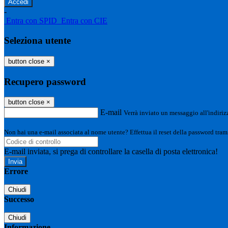
-
Entra con SPID
Entra con CIE
Seleziona utente
button close
×
Recupero password
button close
×
E-mail
Verrà inviato un messaggio all'indirizz
Non hai una e-mail associata al nome utente? Effettua il reset della password tram
E-mail inviata, si prega di controllare la casella di posta elettronica!
Errore
Chiudi
Successo
Chiudi
Informazione