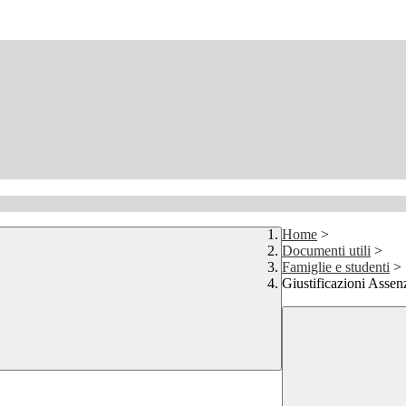
Home
>
Documenti utili
>
Famiglie e studenti
>
Giustificazioni Assen