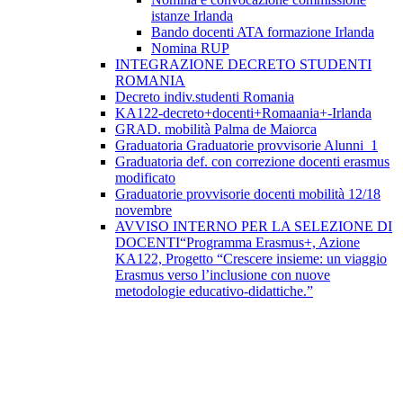
istanze Irlanda
Bando docenti ATA formazione Irlanda
Nomina RUP
INTEGRAZIONE DECRETO STUDENTI
ROMANIA
Decreto indiv.studenti Romania
KA122-decreto+docenti+Romaania+-Irlanda
GRAD. mobilità Palma de Maiorca
Graduatoria Graduatorie provvisorie Alunni_1
Graduatoria def. con correzione docenti erasmus
modificato
Graduatorie provvisorie docenti mobilità 12/18
novembre
AVVISO INTERNO PER LA SELEZIONE DI
DOCENTI“Programma Erasmus+, Azione
KA122, Progetto “Crescere insieme: un viaggio
Erasmus verso l’inclusione con nuove
metodologie educativo-didattiche.”