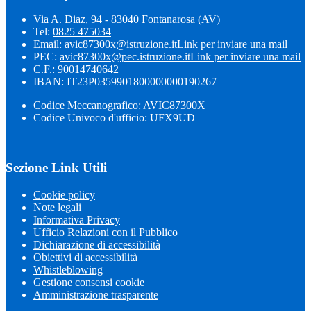
Via A. Diaz, 94 - 83040 Fontanarosa (AV)
Tel:
0825 475034
Email:
avic87300x@istruzione.it
Link per inviare una mail
PEC:
avic87300x@pec.istruzione.it
Link per inviare una mail
C.F.: 90014740642
IBAN: IT23P0359901800000000190267
Codice Meccanografico: AVIC87300X
Codice Univoco d'ufficio: UFX9UD
Sezione Link Utili
Cookie policy
Note legali
Informativa Privacy
Ufficio Relazioni con il Pubblico
Dichiarazione di accessibilità
Obiettivi di accessibilità
Whistleblowing
Gestione consensi cookie
Amministrazione trasparente