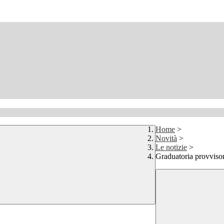
Home
>
Novità
>
Le notizie
>
Graduatoria provviso