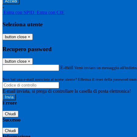
-
Entra con SPID
Entra con CIE
Seleziona utente
button close
×
Recupero password
button close
×
E-mail
Verrà inviato un messaggio all'indirizz
Non hai una e-mail associata al nome utente? Effettua il reset della password tram
E-mail inviata, si prega di controllare la casella di posta elettronica!
Errore
Chiudi
Successo
Chiudi
Informazione