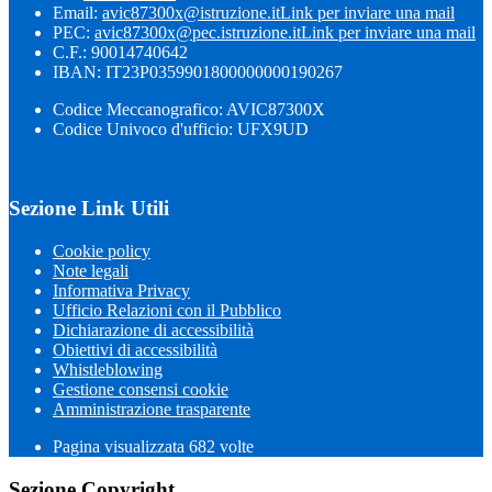
Email:
avic87300x@istruzione.it
Link per inviare una mail
PEC:
avic87300x@pec.istruzione.it
Link per inviare una mail
C.F.: 90014740642
IBAN: IT23P0359901800000000190267
Codice Meccanografico: AVIC87300X
Codice Univoco d'ufficio: UFX9UD
Sezione Link Utili
Cookie policy
Note legali
Informativa Privacy
Ufficio Relazioni con il Pubblico
Dichiarazione di accessibilità
Obiettivi di accessibilità
Whistleblowing
Gestione consensi cookie
Amministrazione trasparente
Pagina visualizzata
682
volte
Sezione Copyright