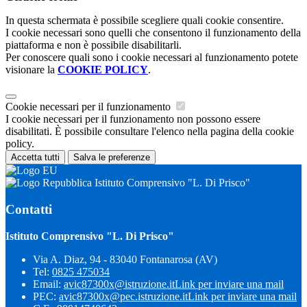
In questa schermata è possibile scegliere quali cookie consentire.
I cookie necessari sono quelli che consentono il funzionamento della
piattaforma e non è possibile disabilitarli.
Per conoscere quali sono i cookie necessari al funzionamento potete
visionare la
COOKIE POLICY
.
Cookie necessari per il funzionamento
I cookie necessari per il funzionamento non possono essere
disabilitati. È possibile consultare l'elenco nella pagina della cookie
policy.
Accetta tutti
Salva le preferenze
Istituto Comprensivo "L. Di Prisco"
Contatti
Istituto Comprensivo "L. Di Prisco"
Via A. Diaz, 94 - 83040 Fontanarosa (AV)
Tel:
0825 475034
Email:
avic87300x@istruzione.it
Link per inviare una mail
PEC:
avic87300x@pec.istruzione.it
Link per inviare una mail