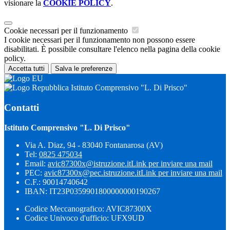
visionare la
COOKIE POLICY
.
Cookie necessari per il funzionamento
I cookie necessari per il funzionamento non possono essere
disabilitati. È possibile consultare l'elenco nella pagina della cookie
policy.
Accetta tutti
Salva le preferenze
Istituto Comprensivo "L. Di Prisco"
Contatti
Istituto Comprensivo "L. Di Prisco"
Via A. Diaz, 94 - 83040 Fontanarosa (AV)
Tel:
0825 475034
Email:
avic87300x@istruzione.it
Link per inviare una mail
PEC:
avic87300x@pec.istruzione.it
Link per inviare una mail
C.F.: 90014740642
IBAN: IT23P0359901800000000190267
Codice Meccanografico: AVIC87300X
Codice Univoco d'ufficio: UFX9UD