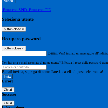
-
Entra con SPID
Entra con CIE
Seleziona utente
button close
×
Recupero password
button close
×
E-mail
Verrà inviato un messaggio all'indirizz
Non hai una e-mail associata al nome utente? Effettua il reset della password tram
E-mail inviata, si prega di controllare la casella di posta elettronica!
Errore
Chiudi
Successo
Chiudi
Informazione