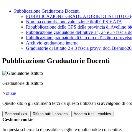
Pubblicazione Graduatorie Docenti
PUBBLICAZIONE GRADUATORIE DI ISTITUTO (G.I.
Nomina commissione valutazione titoli GPS + ATA
Ripubblicazione delle GPS della provincia di Avellino b
Pubblicazione graduatorie definitive 1^, 2^ e 3^ fascia d
Pubblicazione graduatorie di Circolo e d’Istituto provvis
Archivio graduatorie interne
Graduatorie di Istituto 2 e 3 fascia provv. doc. Biennio2
Pubblicazione Graduatorie Docenti
Graduatorie di Istituto
Notizie
Questo sito o gli strumenti terzi da questo utilizzati si avvalgono di coo
Personalizza
Rifiuta tutti
i cookies
Accetta tutti
i cookies
Gestione cookie
In questa schermata è possibile scegliere quali cookie consentire.