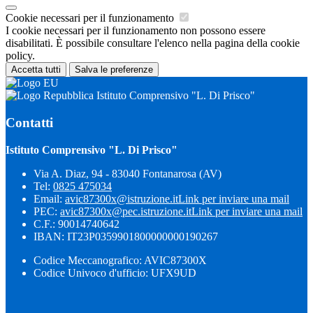
Cookie necessari per il funzionamento
I cookie necessari per il funzionamento non possono essere
disabilitati. È possibile consultare l'elenco nella pagina della cookie
policy.
Accetta tutti
Salva le preferenze
Istituto Comprensivo "L. Di Prisco"
Contatti
Istituto Comprensivo "L. Di Prisco"
Via A. Diaz, 94 - 83040 Fontanarosa (AV)
Tel:
0825 475034
Email:
avic87300x@istruzione.it
Link per inviare una mail
PEC:
avic87300x@pec.istruzione.it
Link per inviare una mail
C.F.: 90014740642
IBAN: IT23P0359901800000000190267
Codice Meccanografico: AVIC87300X
Codice Univoco d'ufficio: UFX9UD