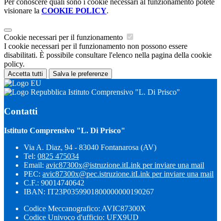
Per conoscere quali sono i cookie necessari al funzionamento potete
visionare la
COOKIE POLICY
.
Cookie necessari per il funzionamento
I cookie necessari per il funzionamento non possono essere
disabilitati. È possibile consultare l'elenco nella pagina della cookie
policy.
Accetta tutti
Salva le preferenze
Istituto Comprensivo "L. Di Prisco"
Contatti
Istituto Comprensivo "L. Di Prisco"
Via A. Diaz, 94 - 83040 Fontanarosa (AV)
Tel:
0825 475034
Email:
avic87300x@istruzione.it
Link per inviare una mail
PEC:
avic87300x@pec.istruzione.it
Link per inviare una mail
C.F.: 90014740642
IBAN: IT23P0359901800000000190267
Codice Meccanografico: AVIC87300X
Codice Univoco d'ufficio: UFX9UD