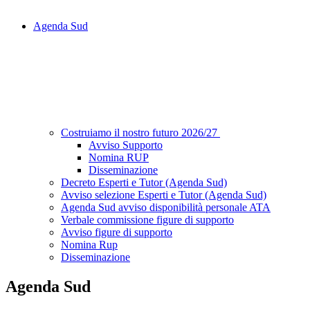
Agenda Sud
Costruiamo il nostro futuro 2026/27
Avviso Supporto
Nomina RUP
Disseminazione
Decreto Esperti e Tutor (Agenda Sud)
Avviso selezione Esperti e Tutor (Agenda Sud)
Agenda Sud avviso disponibilità personale ATA
Verbale commissione figure di supporto
Avviso figure di supporto
Nomina Rup
Disseminazione
Agenda Sud