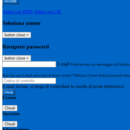
-
Entra con SPID
Entra con CIE
Seleziona utente
button close
×
Recupero password
button close
×
E-mail
Verrà inviato un messaggio all'indirizz
Non hai una e-mail associata al nome utente? Effettua il reset della password tram
E-mail inviata, si prega di controllare la casella di posta elettronica!
Errore
Chiudi
Successo
Chiudi
Informazione