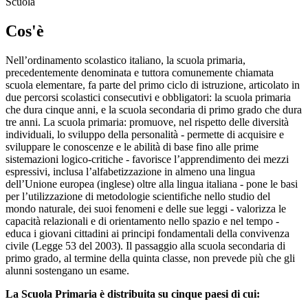
Scuola
Cos'è
Nell’ordinamento scolastico italiano, la scuola primaria,
precedentemente denominata e tuttora comunemente chiamata
scuola elementare, fa parte del primo ciclo di istruzione, articolato in
due percorsi scolastici consecutivi e obbligatori: la scuola primaria
che dura cinque anni, e la scuola secondaria di primo grado che dura
tre anni. La scuola primaria: promuove, nel rispetto delle diversità
individuali, lo sviluppo della personalità - permette di acquisire e
sviluppare le conoscenze e le abilità di base fino alle prime
sistemazioni logico-critiche - favorisce l’apprendimento dei mezzi
espressivi, inclusa l’alfabetizzazione in almeno una lingua
dell’Unione europea (inglese) oltre alla lingua italiana - pone le basi
per l’utilizzazione di metodologie scientifiche nello studio del
mondo naturale, dei suoi fenomeni e delle sue leggi - valorizza le
capacità relazionali e di orientamento nello spazio e nel tempo -
educa i giovani cittadini ai principi fondamentali della convivenza
civile (Legge 53 del 2003). Il passaggio alla scuola secondaria di
primo grado, al termine della quinta classe, non prevede più che gli
alunni sostengano un esame.
La Scuola Primaria è distribuita su cinque paesi di cui: