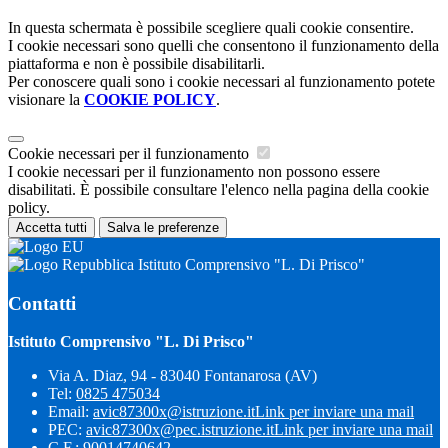
In questa schermata è possibile scegliere quali cookie consentire.
I cookie necessari sono quelli che consentono il funzionamento della
piattaforma e non è possibile disabilitarli.
Per conoscere quali sono i cookie necessari al funzionamento potete
visionare la
COOKIE POLICY
.
Cookie necessari per il funzionamento
I cookie necessari per il funzionamento non possono essere
disabilitati. È possibile consultare l'elenco nella pagina della cookie
policy.
Accetta tutti
Salva le preferenze
Istituto Comprensivo "L. Di Prisco"
Contatti
Istituto Comprensivo "L. Di Prisco"
Via A. Diaz, 94 - 83040 Fontanarosa (AV)
Tel:
0825 475034
Email:
avic87300x@istruzione.it
Link per inviare una mail
PEC:
avic87300x@pec.istruzione.it
Link per inviare una mail
C.F.: 90014740642