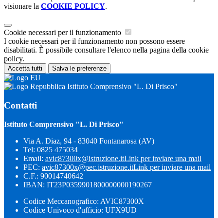
visionare la
COOKIE POLICY
.
Cookie necessari per il funzionamento
I cookie necessari per il funzionamento non possono essere
disabilitati. È possibile consultare l'elenco nella pagina della cookie
policy.
Accetta tutti
Salva le preferenze
Istituto Comprensivo "L. Di Prisco"
Contatti
Istituto Comprensivo "L. Di Prisco"
Via A. Diaz, 94 - 83040 Fontanarosa (AV)
Tel:
0825 475034
Email:
avic87300x@istruzione.it
Link per inviare una mail
PEC:
avic87300x@pec.istruzione.it
Link per inviare una mail
C.F.: 90014740642
IBAN: IT23P0359901800000000190267
Codice Meccanografico: AVIC87300X
Codice Univoco d'ufficio: UFX9UD