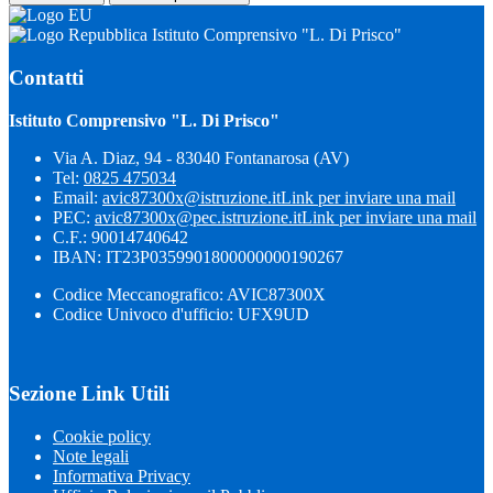
Istituto Comprensivo "L. Di Prisco"
Contatti
Istituto Comprensivo "L. Di Prisco"
Via A. Diaz, 94 - 83040 Fontanarosa (AV)
Tel:
0825 475034
Email:
avic87300x@istruzione.it
Link per inviare una mail
PEC:
avic87300x@pec.istruzione.it
Link per inviare una mail
C.F.: 90014740642
IBAN: IT23P0359901800000000190267
Codice Meccanografico: AVIC87300X
Codice Univoco d'ufficio: UFX9UD
Sezione Link Utili
Cookie policy
Note legali
Informativa Privacy