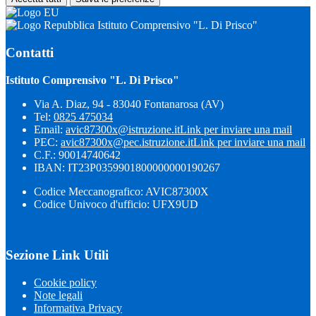
Istituto Comprensivo "L. Di Prisco"
Contatti
Istituto Comprensivo "L. Di Prisco"
Via A. Diaz, 94 - 83040 Fontanarosa (AV)
Tel:
0825 475034
Email:
avic87300x@istruzione.it
Link per inviare una mail
PEC:
avic87300x@pec.istruzione.it
Link per inviare una mail
C.F.: 90014740642
IBAN: IT23P0359901800000000190267
Codice Meccanografico: AVIC87300X
Codice Univoco d'ufficio: UFX9UD
Sezione Link Utili
Cookie policy
Note legali
Informativa Privacy