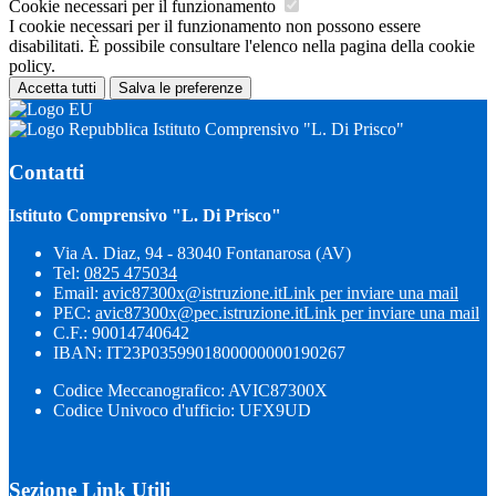
Cookie necessari per il funzionamento
I cookie necessari per il funzionamento non possono essere
disabilitati. È possibile consultare l'elenco nella pagina della cookie
policy.
Accetta tutti
Salva le preferenze
Istituto Comprensivo "L. Di Prisco"
Contatti
Istituto Comprensivo "L. Di Prisco"
Via A. Diaz, 94 - 83040 Fontanarosa (AV)
Tel:
0825 475034
Email:
avic87300x@istruzione.it
Link per inviare una mail
PEC:
avic87300x@pec.istruzione.it
Link per inviare una mail
C.F.: 90014740642
IBAN: IT23P0359901800000000190267
Codice Meccanografico: AVIC87300X
Codice Univoco d'ufficio: UFX9UD
Sezione Link Utili