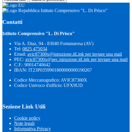
Istituto Comprensivo "L. Di Prisco"
Contatti
Istituto Comprensivo "L. Di Prisco"
Via A. Diaz, 94 - 83040 Fontanarosa (AV)
Tel:
0825 475034
Email:
avic87300x@istruzione.it
Link per inviare una mail
PEC:
avic87300x@pec.istruzione.it
Link per inviare una mail
C.F.: 90014740642
IBAN: IT23P0359901800000000190267
Codice Meccanografico: AVIC87300X
Codice Univoco d'ufficio: UFX9UD
Sezione Link Utili
Cookie policy
Note legali
Informativa Privacy