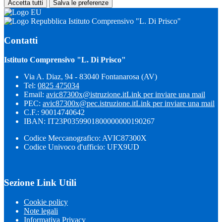
Accetta tutti
Salva le preferenze
Istituto Comprensivo "L. Di Prisco"
Contatti
Istituto Comprensivo "L. Di Prisco"
Via A. Diaz, 94 - 83040 Fontanarosa (AV)
Tel:
0825 475034
Email:
avic87300x@istruzione.it
Link per inviare una mail
PEC:
avic87300x@pec.istruzione.it
Link per inviare una mail
C.F.: 90014740642
IBAN: IT23P0359901800000000190267
Codice Meccanografico: AVIC87300X
Codice Univoco d'ufficio: UFX9UD
Sezione Link Utili
Cookie policy
Note legali
Informativa Privacy